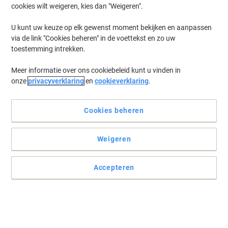
cookies wilt weigeren, kies dan "Weigeren".
U kunt uw keuze op elk gewenst moment bekijken en aanpassen
via de link "Cookies beheren" in de voettekst en zo uw
toestemming intrekken.
Meer informatie over ons cookiebeleid kunt u vinden in
onze
privacyverklaring
en
cookieverklaring
.
Cookies beheren
Weigeren
Accepteren
Compact maar met volledig toetsenbord
Ondanks zijn lichte gewicht en compacte afmetingen beschikt
deze voordelige Labelmanager toch over een handig toetsenbord
zoals u gewend bent van uw pc. Voer uw gewenste label in en
print het ter plekke uit.
Lees volledige beschrijving