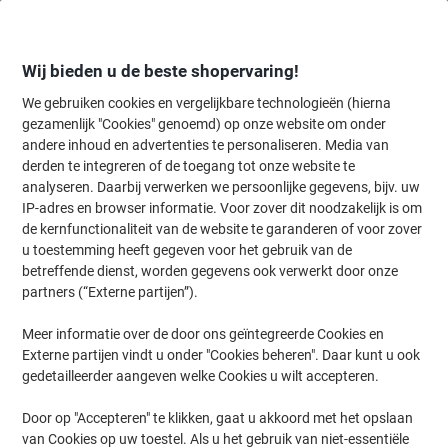
Meteen
Meteen
naar
naar
inhoud
navigatie
Wij bieden u de beste shopervaring!
We gebruiken cookies en vergelijkbare technologieën (hierna
gezamenlijk "Cookies" genoemd) op onze website om onder
Home
andere inhoud en advertenties te personaliseren. Media van
Kantoorapparaten & Technologie
Kantoormachines & toebehoren
derden te integreren of de toegang tot onze website te
DYMO labelmaker LabelManager 420P Case Kit ABC
analyseren. Daarbij verwerken we persoonlijke gegevens, bijv. uw
IP-adres en browser informatie. Voor zover dit noodzakelijk is om
de kernfunctionaliteit van de website te garanderen of voor zover
Merk:
DYMO
Productnr.:
5215320
u toestemming heeft gegeven voor het gebruik van de
betreffende dienst, worden gegevens ook verwerkt door onze
partners (“Externe partijen”).
Voordeelverpakking
Meer informatie over de door ons geïntegreerde Cookies en
Externe partijen vindt u onder "Cookies beheren". Daar kunt u ook
gedetailleerder aangeven welke Cookies u wilt accepteren.
Door op "Accepteren" te klikken, gaat u akkoord met het opslaan
van Cookies op uw toestel. Als u het gebruik van niet-essentiële