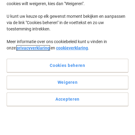
cookies wilt weigeren, kies dan "Weigeren".
U kunt uw keuze op elk gewenst moment bekijken en aanpassen
via de link "Cookies beheren" in de voettekst en zo uw
toestemming intrekken.
Meer informatie over ons cookiebeleid kunt u vinden in
onze
privacyverklaring
en
cookieverklaring
.
Cookies beheren
Weigeren
Accepteren
Gemakkelijk etiketten ontwerpen met DYMO
Plug hem in een vrije USB-poort en u kunt meteen aan de slag met
labels maken. Inclusief 1 rol DYMO D1 labels 12 mm (1 x zwart op
wit).