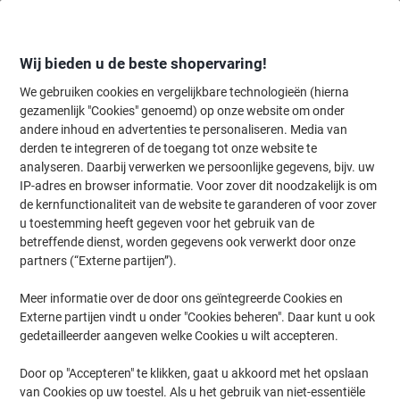
Meteen
Meteen
naar
naar
inhoud
navigatie
Wij bieden u de beste shopervaring!
We gebruiken cookies en vergelijkbare technologieën (hierna
gezamenlijk "Cookies" genoemd) op onze website om onder
Home
andere inhoud en advertenties te personaliseren. Media van
Kantoorapparaten & Technologie
Kantoormachines & toebehoren
derden te integreren of de toegang tot onze website te
DYMO labelmaker LabelManager 160 S0946360
analyseren. Daarbij verwerken we persoonlijke gegevens, bijv. uw
QWERTZ
IP-adres en browser informatie. Voor zover dit noodzakelijk is om
de kernfunctionaliteit van de website te garanderen of voor zover
u toestemming heeft gegeven voor het gebruik van de
Merk:
DYMO
Productnr.:
1189798
betreffende dienst, worden gegevens ook verwerkt door onze
partners (“Externe partijen”).
Meer informatie over de door ons geïntegreerde Cookies en
Externe partijen vindt u onder "Cookies beheren". Daar kunt u ook
gedetailleerder aangeven welke Cookies u wilt accepteren.
Door op "Accepteren" te klikken, gaat u akkoord met het opslaan
van Cookies op uw toestel. Als u het gebruik van niet-essentiële