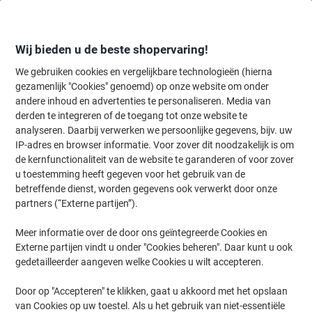
Meteen
Meteen
naar
naar
inhoud
navigatie
Wij bieden u de beste shopervaring!
We gebruiken cookies en vergelijkbare technologieën (hierna
gezamenlijk "Cookies" genoemd) op onze website om onder
Home
andere inhoud en advertenties te personaliseren. Media van
Kantoorapparaten & Technologie
Elektronica
Batterijen & oplade
derden te integreren of de toegang tot onze website te
Duracell Batterijen Plus Power Boost AAA LR03
analyseren. Daarbij verwerken we persoonlijke gegevens, bijv. uw
Alkaline 4 Stuks
IP-adres en browser informatie. Voor zover dit noodzakelijk is om
de kernfunctionaliteit van de website te garanderen of voor zover
u toestemming heeft gegeven voor het gebruik van de
Merk:
Duracell
Productnr.:
1270624
betreffende dienst, worden gegevens ook verwerkt door onze
partners (“Externe partijen”).
Meer informatie over de door ons geïntegreerde Cookies en
Duurzaam
Externe partijen vindt u onder "Cookies beheren". Daar kunt u ook
gedetailleerder aangeven welke Cookies u wilt accepteren.
Door op "Accepteren" te klikken, gaat u akkoord met het opslaan
van Cookies op uw toestel. Als u het gebruik van niet-essentiële