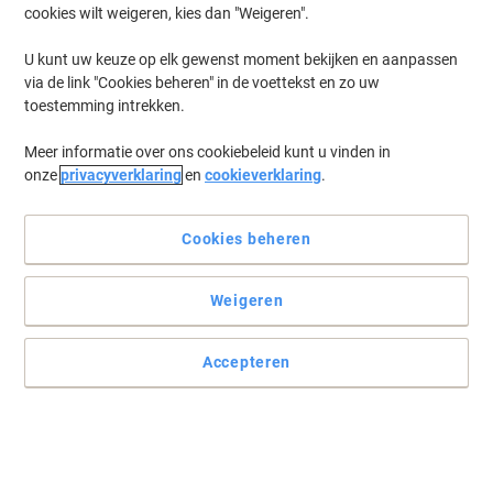
cookies wilt weigeren, kies dan "Weigeren".
U kunt uw keuze op elk gewenst moment bekijken en aanpassen
via de link "Cookies beheren" in de voettekst en zo uw
toestemming intrekken.
Meer informatie over ons cookiebeleid kunt u vinden in
onze
privacyverklaring
en
cookieverklaring
.
Cookies beheren
Weigeren
Duracell batterijen - compacte AAA-power, altijd bij de hand
Duracell Plus Power Boost AAA-batterijen leveren betrouwbare,
Accepteren
langdurige energie in een compact 4-pak - ideaal om uw dagelijkse
benodigdheden met gemak van energie te voorzien.
Lees volledige beschrijving
Koop Meer,
Bespaar Meer
€ 6,29
Pak
Vanaf 3 Pakken