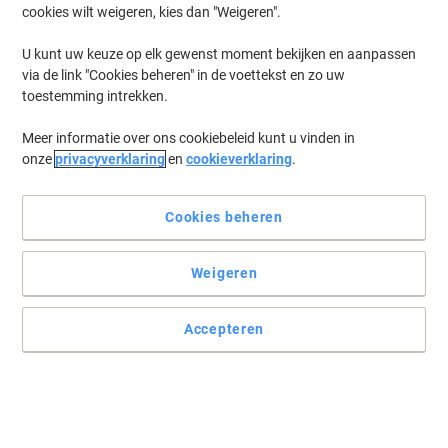
cookies wilt weigeren, kies dan "Weigeren".
U kunt uw keuze op elk gewenst moment bekijken en aanpassen
via de link "Cookies beheren" in de voettekst en zo uw
toestemming intrekken.
Meer informatie over ons cookiebeleid kunt u vinden in
onze
privacyverklaring
en
cookieverklaring
.
Cookies beheren
Weigeren
Relaties stijlvol binnen handbereik
Deze elegante moderne kaartsystemen zijn een aanwinst voor uw
Accepteren
bureau. Alle visitekaartjes of contactgegevens van relaties kunt u
zorgvuldig opbergen en heeft u zo altijd bij de hand.
Lees volledige beschrijving
Koop Meer,
Bespaar Meer
€ 65,99
Stuk
Vanaf 3 Stuks