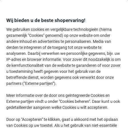
Meteen
Meteen
naar
naar
inhoud
navigatie
Wij bieden u de beste shopervaring!
We gebruiken cookies en vergelijkbare technologieën (hierna
gezamenlijk "Cookies" genoemd) op onze website om onder
Home
andere inhoud en advertenties te personaliseren. Media van
Kantoorartikelen
Bureaubenodigdheden
Bureau-organisatie
H
derden te integreren of de toegang tot onze website te
DURABLE Visifix Desk Visitekaarthouder Zwart, grijs
analyseren. Daarbij verwerken we persoonlijke gegevens, bijv. uw
Speciaal Kunststof 10,4 x 24,5 x 6,7 cm
IP-adres en browser informatie. Voor zover dit noodzakelijk is om
de kernfunctionaliteit van de website te garanderen of voor zover
u toestemming heeft gegeven voor het gebruik van de
Merk:
DURABLE
Productnr.:
CS-895116
betreffende dienst, worden gegevens ook verwerkt door onze
partners (“Externe partijen”).
Meer informatie over de door ons geïntegreerde Cookies en
Externe partijen vindt u onder "Cookies beheren". Daar kunt u ook
gedetailleerder aangeven welke Cookies u wilt accepteren.
Door op "Accepteren" te klikken, gaat u akkoord met het opslaan
van Cookies op uw toestel. Als u het gebruik van niet-essentiële