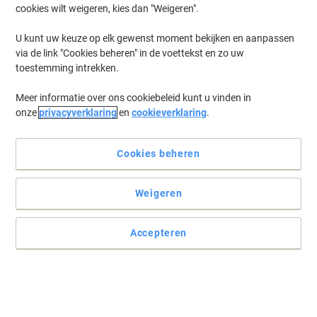
cookies wilt weigeren, kies dan "Weigeren".
U kunt uw keuze op elk gewenst moment bekijken en aanpassen
via de link "Cookies beheren" in de voettekst en zo uw
toestemming intrekken.
Meer informatie over ons cookiebeleid kunt u vinden in
onze
privacyverklaring
en
cookieverklaring
.
Cookies beheren
Weigeren
Accepteren
Ga voor een eenvoudige organisatie van uw documenten met de
displaypanelen van Durable
Het displaypaneel is voorzien van een sterke en robuuste metalen
muurbeugel die bestand is tegen uw drukke werkomgeving en het
product uiterst stevig maakt.