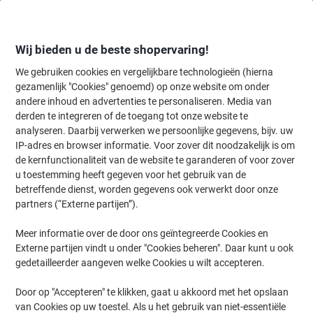
Meteen
Meteen
naar
naar
inhoud
navigatie
Wij bieden u de beste shopervaring!
We gebruiken cookies en vergelijkbare technologieën (hierna
gezamenlijk "Cookies" genoemd) op onze website om onder
Home
andere inhoud en advertenties te personaliseren. Media van
Organiseren & Archiveren
Mappen & ordners
Presentatie
Sho
derden te integreren of de toegang tot onze website te
DURABLE Zichtpanelensysteem 5 Panelen A4
analyseren. Daarbij verwerken we persoonlijke gegevens, bijv. uw
Wandmontage PP (Polypropeen) Blauw
IP-adres en browser informatie. Voor zover dit noodzakelijk is om
de kernfunctionaliteit van de website te garanderen of voor zover
u toestemming heeft gegeven voor het gebruik van de
Merk:
DURABLE
Productnr.:
2018309
betreffende dienst, worden gegevens ook verwerkt door onze
partners (“Externe partijen”).
Meer informatie over de door ons geïntegreerde Cookies en
Externe partijen vindt u onder "Cookies beheren". Daar kunt u ook
gedetailleerder aangeven welke Cookies u wilt accepteren.
Door op "Accepteren" te klikken, gaat u akkoord met het opslaan
van Cookies op uw toestel. Als u het gebruik van niet-essentiële