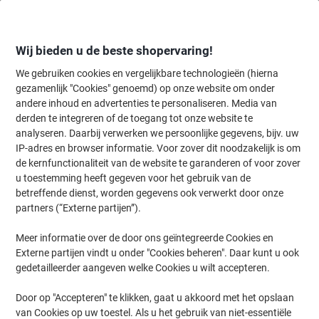
Meteen
Meteen
naar
naar
inhoud
navigatie
Wij bieden u de beste shopervaring!
We gebruiken cookies en vergelijkbare technologieën (hierna
gezamenlijk "Cookies" genoemd) op onze website om onder
Home
andere inhoud en advertenties te personaliseren. Media van
Organiseren & Archiveren
Mappen & ordners
Ordners & ringband
derden te integreren of de toegang tot onze website te
DURABLE ORDOFIX Rugetiket Klevend Smal ORDOFIX 4
analyseren. Daarbij verwerken we persoonlijke gegevens, bijv. uw
x 39 cm Zwart 10 Stuks
IP-adres en browser informatie. Voor zover dit noodzakelijk is om
de kernfunctionaliteit van de website te garanderen of voor zover
u toestemming heeft gegeven voor het gebruik van de
Merk:
DURABLE
Productnr.:
3516192
betreffende dienst, worden gegevens ook verwerkt door onze
partners (“Externe partijen”).
Meer informatie over de door ons geïntegreerde Cookies en
Externe partijen vindt u onder "Cookies beheren". Daar kunt u ook
gedetailleerder aangeven welke Cookies u wilt accepteren.
Door op "Accepteren" te klikken, gaat u akkoord met het opslaan
van Cookies op uw toestel. Als u het gebruik van niet-essentiële