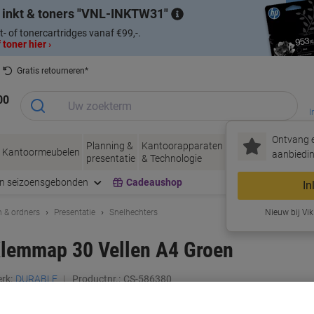
 inkt & toners
VNL-INKTW31
t- of tonercartridges vanaf €99,-.
 toner hier ›
Gratis retourneren*
00
I
Ontvang e
Planning &
Kantoorapparaten
Inkt &
Papier, Env
Kantoormeubelen
aanbiedin
presentatie
& Technologie
Toner
& Verpakke
en seizoensgebonden
Cadeaushop
In
 & ordners
Presentatie
Snelhechters
Nieuw bij Vik
lemmap 30 Vellen A4 Groen
rk:
DURABLE
Productnr.:
CS-586380