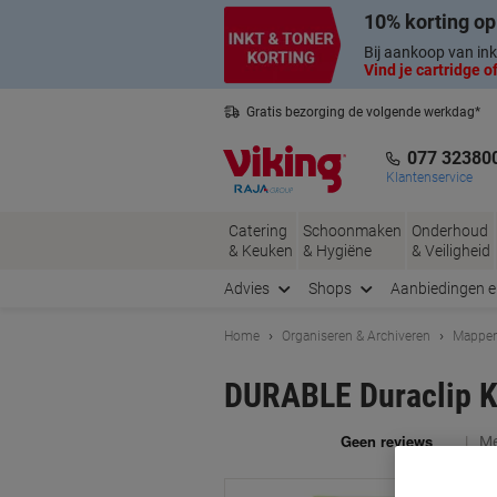
Meteen
Meteen
10% korting op
naar
naar
inhoud
navigatie
Bij aankoop van ink
Vind je cartridge of
Gratis bezorging de volgende werkdag*
Nederlandse klantenservice
077 32380
Klantenservice
Catering
Schoonmaken
Onderhoud
& Keuken
& Hygiëne
& Veiligheid
Advies
Shops
Aanbiedingen 
Home
Organiseren & Archiveren
Mappen
DURABLE Duraclip K
Me