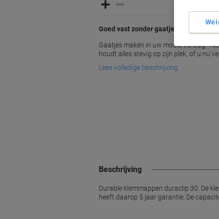
Wei
Goed vast zonder gaatjes
Gaatjes maken in uw mooie verslag? Nee
houdt alles stevig op zijn plek, of u nu ve
Lees volledige beschrijving
Beschrijving
Durable klemmappen duraclip 30. De klem
heeft daarop 5 jaar garantie. De capacite