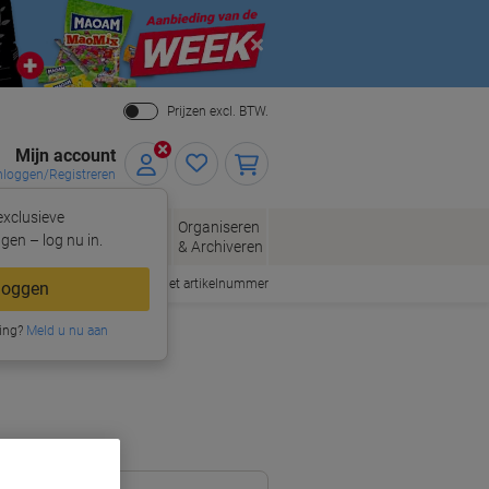
Close
Prijzen excl. BTW.
Mijn account
nloggen/Registreren
xclusieve
eloppen
Organiseren
Kantoorartikelen
gen – log nu in.
n
& Archiveren
Snel bestellen met artikelnummer
loggen
ing?
Meld u nu aan