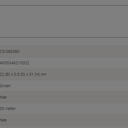
CS-586380
4005546210322
22 (B) x 0,3 (D) x 31 (H) cm
Groen
Nee
30 Vellen
Nee