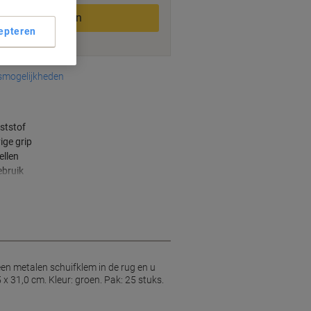
In winkelwagen
epteren
smogelijkheden
ststof
ige grip
ellen
ebruik
en metalen schuifklem in de rug en u
 x 31,0 cm. Kleur: groen. Pak: 25 stuks.