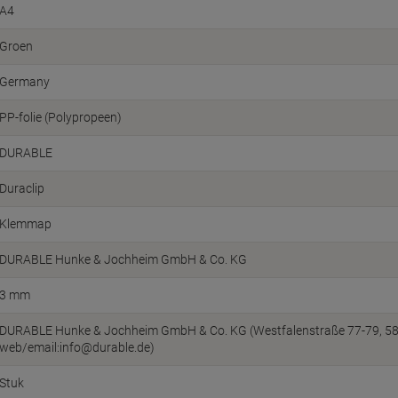
A4
Groen
Germany
PP-folie (Polypropeen)
DURABLE
Duraclip
Klemmap
DURABLE Hunke & Jochheim GmbH & Co. KG
3 mm
DURABLE Hunke & Jochheim GmbH & Co. KG (Westfalenstraße 77-79, 5863
web/email:info@durable.de)
Stuk