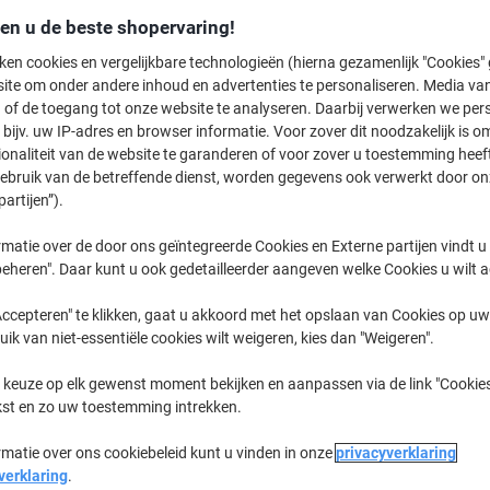
Switch en bespaar
den u de beste shopervaring!
Viking Klemmap 12
ken cookies en vergelijkbare technologieën (hierna gezamenlijk "Cookies
x 0,6 (D) x 31 (H)
ite om onder andere inhoud en advertenties te personaliseren. Media van
€ 1,29
 of de toegang tot onze website te analyseren. Daarbij verwerken we pers
bijv. uw IP-adres en browser informatie. Voor zover dit noodzakelijk is o
ionaliteit van de website te garanderen of voor zover u toestemming hee
Koop Meer,
Bespaar Meer
gebruik van de betreffende dienst, worden gegevens ook verwerkt door on
€ 4,19
Stuk
partijen”).
Vanaf 50 Stuks
€ 5,07 Incl. btw
matie over de door ons geïntegreerde Cookies en Externe partijen vindt u
eheren". Daar kunt u ook gedetailleerder aangeven welke Cookies u wilt 
Aantal
Excl. btw
ccepteren" te klikken, gaat u akkoord met het opslaan van Cookies op uw 
Stuks
1-24
€ 4,69
uik van niet-essentiële cookies wilt weigeren, kies dan "Weigeren".
Stuks
25-49
€ 4,49
-4%
 keuze op elk gewenst moment bekijken en aanpassen via de link "Cookies
kst en zo uw toestemming intrekken.
Stuks
50+
€ 4,19
-10%
rmatie over ons cookiebeleid kunt u vinden in onze
privacyverklaring
Momenteel op voorraad
Levertijd 
verklaring
.