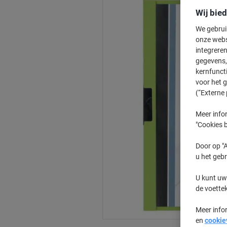
Wij bie
We gebrui
onze webs
integreren
gegevens, 
kernfunct
voor het 
(“Externe 
Meer infor
"Cookies b
Door op "A
u het gebr
U kunt uw
de voette
Meer info
en
cookie