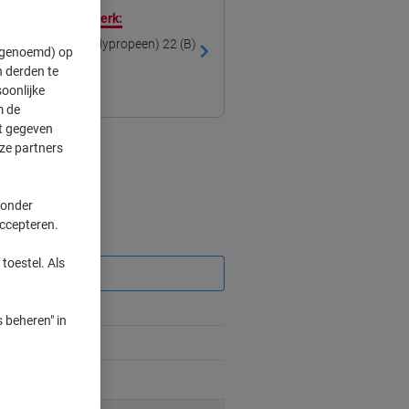
 met ons eigen merk:
27950 A4 PP (Polypropeen) 22 (B)
" genoemd) op
 cm Groen
 derden te
oonlijke
m de
ft gegeven
ze partners
 onder
accepteren.
Korting
toestel. Als
 beheren" in
2-3 werkdagen