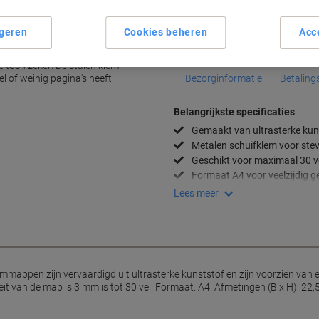
Aantal
geren
Cookies beheren
Acc
Aan een lijst toevoegen
 toch zeker! De stalen klem
el of weinig pagina's heeft.
Bezorginformatie
Betaling
Belangrijkste specificaties
Gemaakt van ultrasterke kun
Metalen schuifklem voor stev
Geschikt voor maximaal 30 v
Formaat A4 voor veelzijdig g
Lees meer
mappen zijn vervaardigd uit ultrasterke kunststof en zijn voorzien van e
it van de map is 3 mm is tot 30 vel. Formaat: A4. Afmetingen (B x H): 22,5