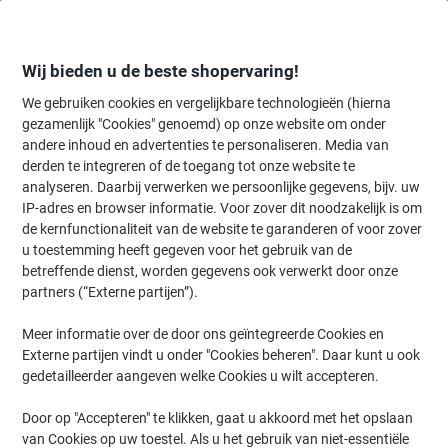
Meteen
Meteen
naar
naar
inhoud
navigatie
Wij bieden u de beste shopervaring!
We gebruiken cookies en vergelijkbare technologieën (hierna
gezamenlijk "Cookies" genoemd) op onze website om onder
Home
andere inhoud en advertenties te personaliseren. Media van
Planning & presentatie
Planning & presentatie
Visuele communic
derden te integreren of de toegang tot onze website te
DURABLE Combiboxx A4 Folderhouder Wandmontage
analyseren. Daarbij verwerken we persoonlijke gegevens, bijv. uw
Transparant UNKNOWN 25,5 x 9 x 32,5 cm 858019 3
IP-adres en browser informatie. Voor zover dit noodzakelijk is om
Stuks
de kernfunctionaliteit van de website te garanderen of voor zover
u toestemming heeft gegeven voor het gebruik van de
betreffende dienst, worden gegevens ook verwerkt door onze
Merk:
DURABLE
Productnr.:
4306734
partners (“Externe partijen”).
Meer informatie over de door ons geïntegreerde Cookies en
Externe partijen vindt u onder "Cookies beheren". Daar kunt u ook
gedetailleerder aangeven welke Cookies u wilt accepteren.
Door op "Accepteren" te klikken, gaat u akkoord met het opslaan
van Cookies op uw toestel. Als u het gebruik van niet-essentiële