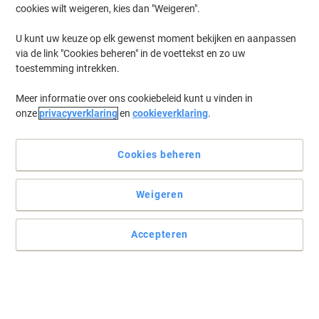
cookies wilt weigeren, kies dan "Weigeren".
U kunt uw keuze op elk gewenst moment bekijken en aanpassen
via de link "Cookies beheren" in de voettekst en zo uw
toestemming intrekken.
Meer informatie over ons cookiebeleid kunt u vinden in
onze
privacyverklaring
en
cookieverklaring
.
Cookies beheren
Weigeren
Accepteren
Eenvoudig te plaatsen folderhouders van Durable
Stijlvolle set van 3 folderhouders in A4-formaat, perfect voor het
tonen en presenteren van A4-documenten.