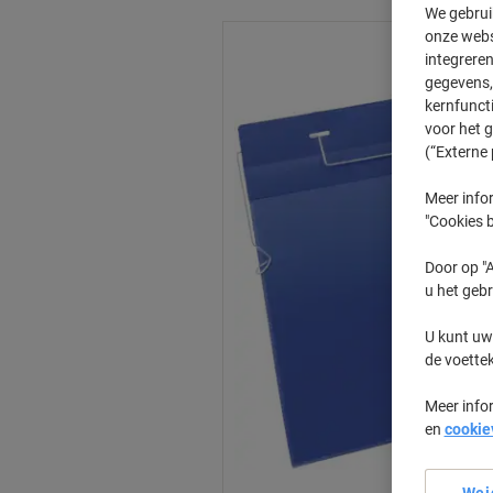
We gebrui
onze webs
integreren
gegevens, 
kernfunct
voor het 
(“Externe 
Meer infor
"Cookies b
Door op "A
u het gebr
U kunt uw
de voette
Meer info
en
cookie