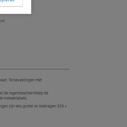
epteren
of
gel
aat. Te bevestingen met
mdat de regenbeschermklep de
 insteeklabels.
gen zijn iets groter en bedragen 329 ×