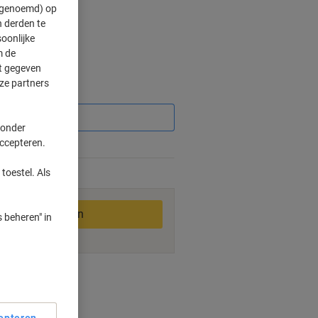
" genoemd) op
 derden te
oonlijke
m de
ft gegeven
ze partners
Korting
 onder
accepteren.
%
toestel. Als
2-3 werkdagen
In winkelwagen
 beheren" in
smogelijkheden