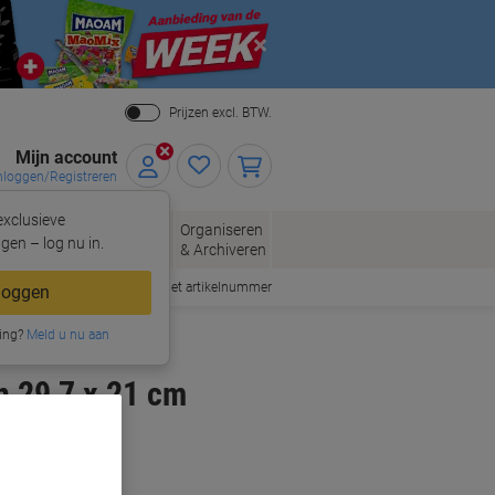
Close
Prijzen excl. BTW.
Mijn account
nloggen/Registreren
xclusieve
eloppen
Organiseren
Kantoorartikelen
gen – log nu in.
n
& Archiveren
Snel bestellen met artikelnummer
loggen
ing?
Meld u nu aan
 29,7 x 21 cm