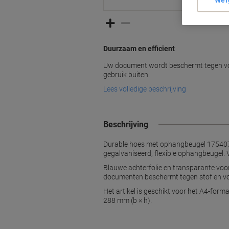
Wei
Duurzaam en efficient
Uw document wordt beschermt tegen voc
gebruik buiten.
Lees volledige beschrijving
Beschrijving
Durable hoes met ophangbeugel 175407.
gegalvaniseerd, flexible ophangbeugel. V
Blauwe achterfolie en transparante voor
documenten beschermt tegen stof en voc
Het artikel is geschikt voor het A4-for
288 mm (b × h).