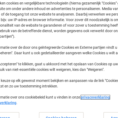
ken cookies en vergelijkbare technologieën (hierna gezamenlijk "Cookies
Koop Meer,
Bespaar Meer
ite om onder andere inhoud en advertenties te personaliseren. Media van
€ 162,99
Pak
 of de toegang tot onze website te analyseren. Daarbij verwerken we pers
Vanaf 2 Pakken
bijv. uw IP-adres en browser informatie. Voor zover dit noodzakelijk is o
€ 197,22 Incl. btw
ionaliteit van de website te garanderen of voor zover u toestemming hee
gebruik van de betreffende dienst, worden gegevens ook verwerkt door on
Aantal
Excl. btw
partijen”).
Pak
1
€ 169,99
matie over de door ons geïntegreerde Cookies en Externe partijen vindt u
eheren". Daar kunt u ook gedetailleerder aangeven welke Cookies u wilt 
Pakken
2+
€ 162,99
-4
ccepteren" te klikken, gaat u akkoord met het opslaan van Cookies op uw 
Momenteel op voorraad
Levertijd 
uik van niet-essentiële cookies wilt weigeren, kies dan "Weigeren".
Aantal
 keuze op elk gewenst moment bekijken en aanpassen via de link "Cookies
kst en zo uw toestemming intrekken.
Aan een lijst toevoegen
rmatie over ons cookiebeleid kunt u vinden in onze
privacyverklaring
Bezorginformatie
Betaling
verklaring
.
Belangrijkste specificaties