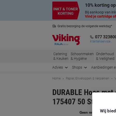
Meteen
Meteen
10% korting op
naar
naar
inhoud
navigatie
Bij aankoop van ink
Vind je cartridge of
Gratis bezorging de volgende werkdag*
Nederlandse klantenservice
077 32380
Klantenservice
Catering
Schoonmaken
Onderhoud
& Keuken
& Hygiëne
& Veiligheid
Advies
Shops
Aanbiedingen 
Home
Papier, Enveloppen & Verpakken
V
DURABLE Hoes met o
175407 50 Stuks
Wij bie
Me