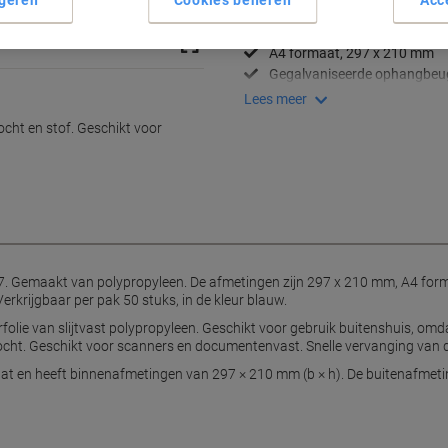
geren
Cookies beheren
Acc
Beschermt tegen vocht en st
Geschikt voor buitengebruik
A4 formaat, 297 x 210 mm
Gegalvaniseerde ophangbeu
Lees meer
ht en stof. Geschikt voor
 Gemaakt van polypropyleen. De afmetingen zijn 297 x 210 mm, A4 form
erkrijgbaar per pak 50 stuks, in de kleur blauw.
folie van slijtvast polypropyleen. Geschikt voor gebruik buitenshuis, o
ht. Geschikt voor scanners en documentenvast. Snelle vervanging van de
maat en heeft binnenafmetingen van 297 × 210 mm (b × h). De buitenafmetin