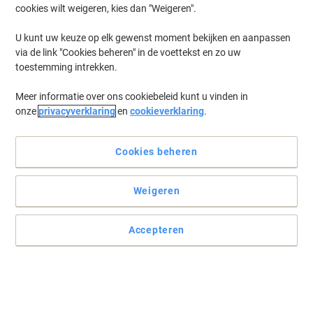
cookies wilt weigeren, kies dan "Weigeren".
U kunt uw keuze op elk gewenst moment bekijken en aanpassen
via de link "Cookies beheren" in de voettekst en zo uw
toestemming intrekken.
Meer informatie over ons cookiebeleid kunt u vinden in
onze
privacyverklaring
en
cookieverklaring
.
Cookies beheren
Weigeren
Accepteren
De contigo waterfles combineert stijl met dagelijkse functie
Blijf stijlvol gehydrateerd met de contigo Jackson waterfles - 720
ml strak design, praktische functies en dagelijks gemak in één.
Lees volledige beschrijving
Koop Meer,
Bespaar Meer