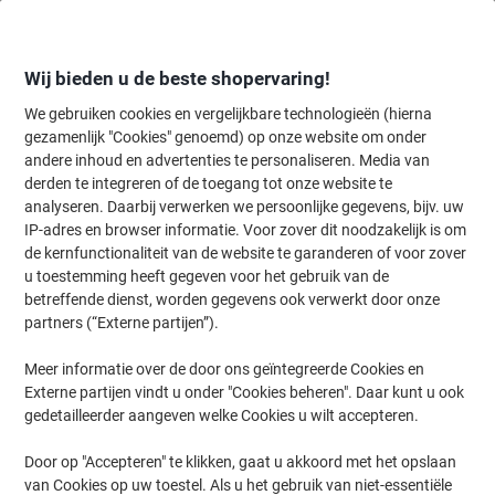
Meteen
Meteen
naar
naar
inhoud
navigatie
Wij bieden u de beste shopervaring!
We gebruiken cookies en vergelijkbare technologieën (hierna
gezamenlijk "Cookies" genoemd) op onze website om onder
Home
andere inhoud en advertenties te personaliseren. Media van
Catering & Keuken
Catering & keuken
Water & frisdranken
Wat
derden te integreren of de toegang tot onze website te
contigo Jackson Waterfles 720 ml
analyseren. Daarbij verwerken we persoonlijke gegevens, bijv. uw
IP-adres en browser informatie. Voor zover dit noodzakelijk is om
de kernfunctionaliteit van de website te garanderen of voor zover
Merk:
contigo
Productnr.:
1284672
u toestemming heeft gegeven voor het gebruik van de
betreffende dienst, worden gegevens ook verwerkt door onze
partners (“Externe partijen”).
Meer informatie over de door ons geïntegreerde Cookies en
Externe partijen vindt u onder "Cookies beheren". Daar kunt u ook
gedetailleerder aangeven welke Cookies u wilt accepteren.
Door op "Accepteren" te klikken, gaat u akkoord met het opslaan
van Cookies op uw toestel. Als u het gebruik van niet-essentiële