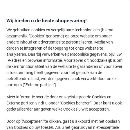
Meteen
Meteen
naar
naar
inhoud
navigatie
Wij bieden u de beste shopervaring!
We gebruiken cookies en vergelijkbare technologieën (hierna
gezamenlijk "Cookies" genoemd) op onze website om onder
Home
andere inhoud en advertenties te personaliseren. Media van
Inkt & Toner
Cartridges & toners
Toners
Viking tonercartridg
derden te integreren of de toegang tot onze website te
Viking 55X compatibele HP tonercartridge CE255X
analyseren. Daarbij verwerken we persoonlijke gegevens, bijv. uw
zwart
IP-adres en browser informatie. Voor zover dit noodzakelijk is om
de kernfunctionaliteit van de website te garanderen of voor zover
u toestemming heeft gegeven voor het gebruik van de
Merk:
Viking
Productnr.:
5657139
betreffende dienst, worden gegevens ook verwerkt door onze
partners (“Externe partijen”).
Meer informatie over de door ons geïntegreerde Cookies en
Eigen
merk
Externe partijen vindt u onder "Cookies beheren". Daar kunt u ook
gedetailleerder aangeven welke Cookies u wilt accepteren.
Geschenk
Door op "Accepteren" te klikken, gaat u akkoord met het opslaan
van Cookies op uw toestel. Als u het gebruik van niet-essentiële