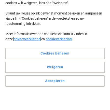
cookies wilt weigeren, kies dan "Weigeren".
U kunt uw keuze op elk gewenst moment bekijken en aanpassen
via de link "Cookies beheren" in de voettekst en zo uw
toestemming intrekken.
Meer informatie over ons cookiebeleid kunt u vinden in
onze
privacyverklaring
en
cookieverklaring
.
Cookies beheren
Weigeren
Accepteren
Haarscherpe afdrukken en kleinere eco-voetafdruk
Bespaar in vol vertrouwen met de voordelige tonercartridge zwart
CE255X van ons eigen merk Viking voor HP laserprinters. De
kleinere ecologische voetafdruk krijgt u er bovenop.