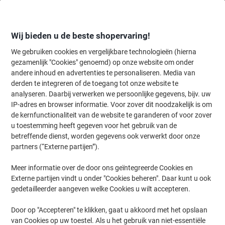
Meteen
Meteen
naar
naar
inhoud
navigatie
Wij bieden u de beste shopervaring!
We gebruiken cookies en vergelijkbare technologieën (hierna
gezamenlijk "Cookies" genoemd) op onze website om onder
Home
andere inhoud en advertenties te personaliseren. Media van
Inkt & Toner
Cartridges & toners
Toners
Viking tonercartridg
derden te integreren of de toegang tot onze website te
Viking 05A Compatibel HP Tonercartridge CE505A Zwart
analyseren. Daarbij verwerken we persoonlijke gegevens, bijv. uw
IP-adres en browser informatie. Voor zover dit noodzakelijk is om
de kernfunctionaliteit van de website te garanderen of voor zover
Merk:
Viking
Productnr.:
5359815
u toestemming heeft gegeven voor het gebruik van de
betreffende dienst, worden gegevens ook verwerkt door onze
partners (“Externe partijen”).
Eigen
merk
Meer informatie over de door ons geïntegreerde Cookies en
Externe partijen vindt u onder "Cookies beheren". Daar kunt u ook
Geschenk
gedetailleerder aangeven welke Cookies u wilt accepteren.
Door op "Accepteren" te klikken, gaat u akkoord met het opslaan
van Cookies op uw toestel. Als u het gebruik van niet-essentiële