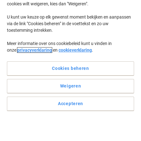
cookies wilt weigeren, kies dan "Weigeren".
U kunt uw keuze op elk gewenst moment bekijken en aanpassen
via de link "Cookies beheren" in de voettekst en zo uw
toestemming intrekken.
Meer informatie over ons cookiebeleid kunt u vinden in
onze
privacyverklaring
en
cookieverklaring
.
Cookies beheren
Weigeren
Accepteren
Ga voor haarscherpe afdrukken en een kleinere ecologische
voetafdruk
De HP CE505A gereviseerde zwarte tonercartridge van Viking
biedt dezelfde kwaliteit als het merkproduct maar is veel
voordeliger. U bespaart op uw toners in vol vertrouwen.
Lees volledige beschrijving