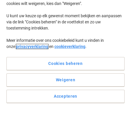
cookies wilt weigeren, kies dan "Weigeren".
U kunt uw keuze op elk gewenst moment bekijken en aanpassen
via de link "Cookies beheren" in de voettekst en zo uw
toestemming intrekken.
Meer informatie over ons cookiebeleid kunt u vinden in
onze
privacyverklaring
en
cookieverklaring
.
Cookies beheren
Weigeren
Accepteren
Ontwikkeld voor sprankelende resultaten
Het hoogwaardige Color Copy A4 kopieerpapier levert scherpe
resultaten met sprankelede kleuren zowel met inket- en
laserprinters als ook scan- en kopieerapparaten.