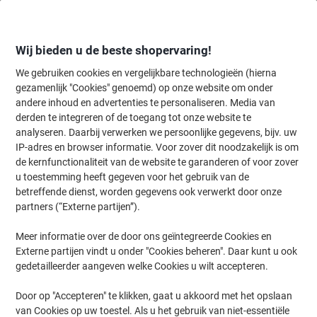
Meteen
Meteen
naar
naar
inhoud
navigatie
Wij bieden u de beste shopervaring!
We gebruiken cookies en vergelijkbare technologieën (hierna
gezamenlijk "Cookies" genoemd) op onze website om onder
Home
andere inhoud en advertenties te personaliseren. Media van
Papier, Enveloppen & Verpakken
Papier & etiketten
Papier
Prin
derden te integreren of de toegang tot onze website te
Mondi A4 Kopieerpapier 200 g/m² Satijn Wit 160 CIE
analyseren. Daarbij verwerken we persoonlijke gegevens, bijv. uw
250 Vellen
IP-adres en browser informatie. Voor zover dit noodzakelijk is om
de kernfunctionaliteit van de website te garanderen of voor zover
u toestemming heeft gegeven voor het gebruik van de
Merk:
Mondi
Productnr.:
CC420
betreffende dienst, worden gegevens ook verwerkt door onze
partners (“Externe partijen”).
Meer informatie over de door ons geïntegreerde Cookies en
Duurzaam
Externe partijen vindt u onder "Cookies beheren". Daar kunt u ook
gedetailleerder aangeven welke Cookies u wilt accepteren.
Door op "Accepteren" te klikken, gaat u akkoord met het opslaan
van Cookies op uw toestel. Als u het gebruik van niet-essentiële