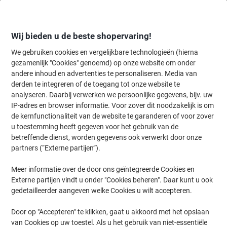
Meteen
Meteen
naar
naar
inhoud
navigatie
Wij bieden u de beste shopervaring!
We gebruiken cookies en vergelijkbare technologieën (hierna
gezamenlijk "Cookies" genoemd) op onze website om onder
Home
andere inhoud en advertenties te personaliseren. Media van
Papier, Enveloppen & Verpakken
Papier & etiketten
Papier
Prin
derden te integreren of de toegang tot onze website te
Mondi Color Copy A3 Kopieerpapier 160 g/m² Satijn Wit
analyseren. Daarbij verwerken we persoonlijke gegevens, bijv. uw
161 CIE 250 Vellen
IP-adres en browser informatie. Voor zover dit noodzakelijk is om
de kernfunctionaliteit van de website te garanderen of voor zover
u toestemming heeft gegeven voor het gebruik van de
Merk:
Mondi
Productnr.:
1740084
betreffende dienst, worden gegevens ook verwerkt door onze
partners (“Externe partijen”).
Meer informatie over de door ons geïntegreerde Cookies en
Formaat: A3
Externe partijen vindt u onder "Cookies beheren". Daar kunt u ook
Duurzaam
gedetailleerder aangeven welke Cookies u wilt accepteren.
Door op "Accepteren" te klikken, gaat u akkoord met het opslaan
van Cookies op uw toestel. Als u het gebruik van niet-essentiële