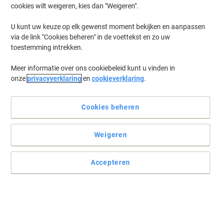
cookies wilt weigeren, kies dan "Weigeren".
U kunt uw keuze op elk gewenst moment bekijken en aanpassen
via de link "Cookies beheren" in de voettekst en zo uw
toestemming intrekken.
Meer informatie over ons cookiebeleid kunt u vinden in
onze
privacyverklaring
en
cookieverklaring
.
Cookies beheren
Weigeren
Accepteren
Superieur kopieerpapier van Mondi Color Copy
Dit Mondi Color Copy kopieerpapier gebruikt u voor prestigieuze,
fel gekleurde afdrukken. Mondi Color A3 is voelbaar steviger en
gladder en de kleurweergave zichtbaar rijker.