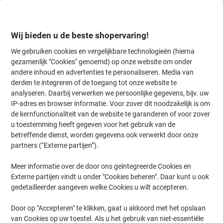
Meteen
Meteen
naar
naar
inhoud
navigatie
Wij bieden u de beste shopervaring!
We gebruiken cookies en vergelijkbare technologieën (hierna
gezamenlijk "Cookies" genoemd) op onze website om onder
Home
andere inhoud en advertenties te personaliseren. Media van
Kantoorartikelen
Bureaubenodigdheden
Notitieboeken, -blokken 
derden te integreren of de toegang tot onze website te
Clairefontaine Collegeblok Speciaal Geruit Spiraal
analyseren. Daarbij verwerken we persoonlijke gegevens, bijv. uw
gebonden Niet geperforeerd 180 Pagina's 90 Vellen
IP-adres en browser informatie. Voor zover dit noodzakelijk is om
de kernfunctionaliteit van de website te garanderen of voor zover
u toestemming heeft gegeven voor het gebruik van de
Merk:
Clairefontaine
Productnr.:
CS-882982
betreffende dienst, worden gegevens ook verwerkt door onze
partners (“Externe partijen”).
Meer informatie over de door ons geïntegreerde Cookies en
Duurzaam
Externe partijen vindt u onder "Cookies beheren". Daar kunt u ook
gedetailleerder aangeven welke Cookies u wilt accepteren.
Door op "Accepteren" te klikken, gaat u akkoord met het opslaan
van Cookies op uw toestel. Als u het gebruik van niet-essentiële