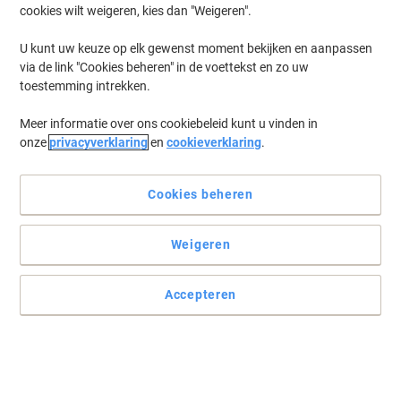
cookies wilt weigeren, kies dan "Weigeren".
U kunt uw keuze op elk gewenst moment bekijken en aanpassen
via de link "Cookies beheren" in de voettekst en zo uw
toestemming intrekken.
Meer informatie over ons cookiebeleid kunt u vinden in
onze
privacyverklaring
en
cookieverklaring
.
Cookies beheren
Weigeren
Accepteren
Stijlvolle schriften van hoge kwaliteit
Een collegeblok met 180 geruite pagina's, een assortiment van
kleuren.
Lees volledige beschrijving