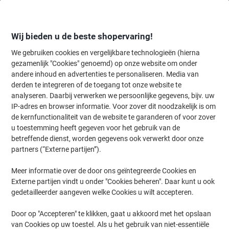
Meteen
Meteen
naar
naar
inhoud
navigatie
Wij bieden u de beste shopervaring!
We gebruiken cookies en vergelijkbare technologieën (hierna
gezamenlijk "Cookies" genoemd) op onze website om onder
Home
andere inhoud en advertenties te personaliseren. Media van
Kantoorartikelen
Bureaubenodigdheden
Notitieboeken, -blokken 
derden te integreren of de toegang tot onze website te
Clairefontaine Linicolor Schrijfblok A5+ Geruit Spiraal
analyseren. Daarbij verwerken we persoonlijke gegevens, bijv. uw
gebonden PP (Polypropeen) Kleurenassortiment 100
IP-adres en browser informatie. Voor zover dit noodzakelijk is om
Pagina's 50 Vellen
de kernfunctionaliteit van de website te garanderen of voor zover
u toestemming heeft gegeven voor het gebruik van de
betreffende dienst, worden gegevens ook verwerkt door onze
Merk:
Clairefontaine
Productnr.:
4222152
partners (“Externe partijen”).
Meer informatie over de door ons geïntegreerde Cookies en
Externe partijen vindt u onder "Cookies beheren". Daar kunt u ook
Duurzaam
gedetailleerder aangeven welke Cookies u wilt accepteren.
Door op "Accepteren" te klikken, gaat u akkoord met het opslaan
van Cookies op uw toestel. Als u het gebruik van niet-essentiële