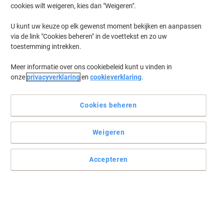
cookies wilt weigeren, kies dan "Weigeren".
U kunt uw keuze op elk gewenst moment bekijken en aanpassen
via de link "Cookies beheren" in de voettekst en zo uw
toestemming intrekken.
Meer informatie over ons cookiebeleid kunt u vinden in
onze
privacyverklaring
en
cookieverklaring
.
Cookies beheren
Weigeren
Voor kwaliteitspapier, kiest u het Linicolor collegeblok
Accepteren
Clairefontaine Linicolor schriften zijn een essentieel onderdeel van
het kantoor en van vergaderingen en conferenties. U ontvangt 1
collegeblok in een willekeurige kleur.
Lees volledige beschrijving
Koop Meer,
Bespaar Meer