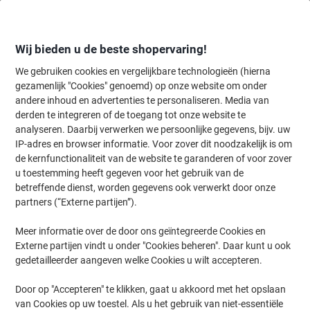
Meteen
Meteen
naar
naar
inhoud
navigatie
Wij bieden u de beste shopervaring!
We gebruiken cookies en vergelijkbare technologieën (hierna
gezamenlijk "Cookies" genoemd) op onze website om onder
Home
andere inhoud en advertenties te personaliseren. Media van
Inkt & Toner
Cartridges & toners
Inktcartridges
Originele inktc
derden te integreren of de toegang tot onze website te
Canon CLI-8G Origineel Inktcartridge Groen
analyseren. Daarbij verwerken we persoonlijke gegevens, bijv. uw
IP-adres en browser informatie. Voor zover dit noodzakelijk is om
de kernfunctionaliteit van de website te garanderen of voor zover
Merk:
Canon
Productnr.:
4271508
u toestemming heeft gegeven voor het gebruik van de
betreffende dienst, worden gegevens ook verwerkt door onze
partners (“Externe partijen”).
Meer informatie over de door ons geïntegreerde Cookies en
Externe partijen vindt u onder "Cookies beheren". Daar kunt u ook
gedetailleerder aangeven welke Cookies u wilt accepteren.
Door op "Accepteren" te klikken, gaat u akkoord met het opslaan
van Cookies op uw toestel. Als u het gebruik van niet-essentiële