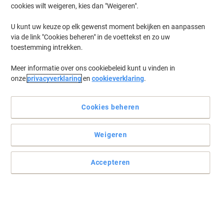
cookies wilt weigeren, kies dan "Weigeren".
U kunt uw keuze op elk gewenst moment bekijken en aanpassen
via de link "Cookies beheren" in de voettekst en zo uw
toestemming intrekken.
Meer informatie over ons cookiebeleid kunt u vinden in
onze
privacyverklaring
en
cookieverklaring
.
Cookies beheren
Elke afdruk is in de roos
Weigeren
Kantoormachines en cartridges van Canon zijn voor elkaar
gemaakt. Daarom haalt u storingsvrij meer en scherpere
Accepteren
afdrukken uit elke CLI-8G inktcartridge groen.
Lees volledige beschrijving
Koop Meer,
Bespaar Meer
€ 16,99
Stuk
Vanaf 3 Stuks
€ 20,56 Incl. btw