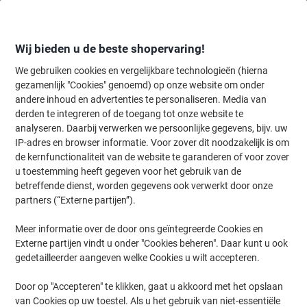
Meteen
Meteen
naar
naar
inhoud
navigatie
Wij bieden u de beste shopervaring!
We gebruiken cookies en vergelijkbare technologieën (hierna
gezamenlijk "Cookies" genoemd) op onze website om onder
Home
andere inhoud en advertenties te personaliseren. Media van
Inkt & Toner
Cartridges & toners
Toners
Originele tonercartri
derden te integreren of de toegang tot onze website te
Canon C-EXV 55C Origineel Tonercartridge Cyaan
analyseren. Daarbij verwerken we persoonlijke gegevens, bijv. uw
IP-adres en browser informatie. Voor zover dit noodzakelijk is om
de kernfunctionaliteit van de website te garanderen of voor zover
Merk:
Canon
Productnr.:
1014998
u toestemming heeft gegeven voor het gebruik van de
betreffende dienst, worden gegevens ook verwerkt door onze
partners (“Externe partijen”).
Meer informatie over de door ons geïntegreerde Cookies en
Externe partijen vindt u onder "Cookies beheren". Daar kunt u ook
gedetailleerder aangeven welke Cookies u wilt accepteren.
Door op "Accepteren" te klikken, gaat u akkoord met het opslaan
van Cookies op uw toestel. Als u het gebruik van niet-essentiële