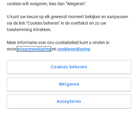
cookies wilt weigeren, kies dan "Weigeren".
U kunt uw keuze op elk gewenst moment bekijken en aanpassen
via de link "Cookies beheren" in de voettekst en zo uw
toestemming intrekken.
Meer informatie over ons cookiebeleid kunt u vinden in
onze
privacyverklaring
en
cookieverklaring
.
Cookies beheren
Verkrijg prints van hoge kwaliteit met Canon
Weigeren
Druk uw documenten af met de professionele look en feel die uw
bedrijf nodig heeft. De Canon toner C-EXV 55 is precies wat u
Accepteren
hiervoor kunt gebruiken.
Lees volledige beschrijving
Koop Meer,
Bespaar Meer
€ 139,99
Stuk
Vanaf 3 Stuks
€ 169,39 Incl. btw