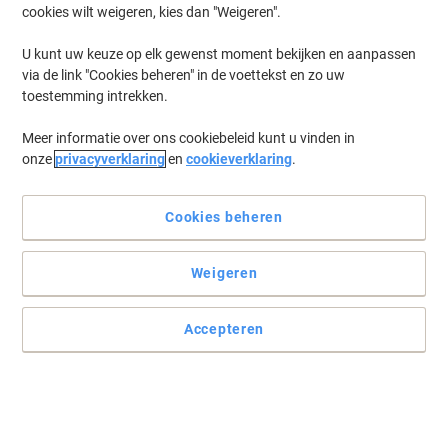
cookies wilt weigeren, kies dan "Weigeren".
U kunt uw keuze op elk gewenst moment bekijken en aanpassen
via de link "Cookies beheren" in de voettekst en zo uw
toestemming intrekken.
Meer informatie over ons cookiebeleid kunt u vinden in
onze
privacyverklaring
en
cookieverklaring
.
Cookies beheren
Weigeren
Accepteren
Brother machines verkiezen het origineel
Geniet van professionele, hoge kwaliteit afdrukken die met een
hoge afdruksnelheid worden geprint. Deze Brother TN320C levert
u eye-catching documenten!
Lees volledige beschrijving