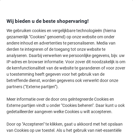
Meteen
Meteen
naar
naar
inhoud
navigatie
Wij bieden u de beste shopervaring!
We gebruiken cookies en vergelijkbare technologieën (hierna
gezamenlijk "Cookies" genoemd) op onze website om onder
Home
andere inhoud en advertenties te personaliseren. Media van
Inkt & Toner
Cartridges & toners
Toners
Originele tonercartri
derden te integreren of de toegang tot onze website te
Brother TN-320C Origineel Tonercartridge Cyaan
analyseren. Daarbij verwerken we persoonlijke gegevens, bijv. uw
IP-adres en browser informatie. Voor zover dit noodzakelijk is om
de kernfunctionaliteit van de website te garanderen of voor zover
Merk:
Brother
Productnr.:
5319180
u toestemming heeft gegeven voor het gebruik van de
betreffende dienst, worden gegevens ook verwerkt door onze
partners (“Externe partijen”).
Geschenk
Meer informatie over de door ons geïntegreerde Cookies en
Externe partijen vindt u onder "Cookies beheren". Daar kunt u ook
gedetailleerder aangeven welke Cookies u wilt accepteren.
Door op "Accepteren" te klikken, gaat u akkoord met het opslaan
van Cookies op uw toestel. Als u het gebruik van niet-essentiële