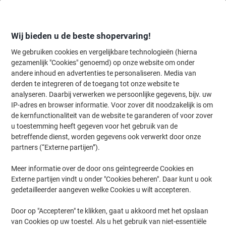
Meteen
Meteen
naar
naar
inhoud
navigatie
Wij bieden u de beste shopervaring!
We gebruiken cookies en vergelijkbare technologieën (hierna
gezamenlijk "Cookies" genoemd) op onze website om onder
Home
andere inhoud en advertenties te personaliseren. Media van
Kantoorapparaten & Technologie
Kantoormachines & toebehoren
derden te integreren of de toegang tot onze website te
Brother P-touch Etiketteertape Authentiek TZe-431
analyseren. Daarbij verwerken we persoonlijke gegevens, bijv. uw
Zelfklevend Zwart op Rood 12 mm x 8 m
IP-adres en browser informatie. Voor zover dit noodzakelijk is om
de kernfunctionaliteit van de website te garanderen of voor zover
u toestemming heeft gegeven voor het gebruik van de
Merk:
Brother
Productnr.:
5601717
betreffende dienst, worden gegevens ook verwerkt door onze
partners (“Externe partijen”).
Meer informatie over de door ons geïntegreerde Cookies en
Externe partijen vindt u onder "Cookies beheren". Daar kunt u ook
gedetailleerder aangeven welke Cookies u wilt accepteren.
Door op "Accepteren" te klikken, gaat u akkoord met het opslaan
van Cookies op uw toestel. Als u het gebruik van niet-essentiële