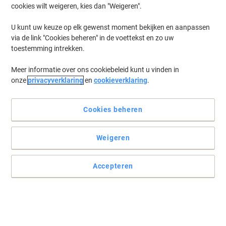
cookies wilt weigeren, kies dan "Weigeren".
U kunt uw keuze op elk gewenst moment bekijken en aanpassen
via de link "Cookies beheren" in de voettekst en zo uw
toestemming intrekken.
Meer informatie over ons cookiebeleid kunt u vinden in
onze
privacyverklaring
en
cookieverklaring
.
Cookies beheren
Weigeren
Accepteren
Labeltape voor een goed afdrukresultaat
Deze Brother labeltape is ideaal voor toepassingen binnenshuis.
De gelamineerde tape is afveegbaar, weers- en krasbestendig en
bestand tegen temperaturen van –80 tot +150 graden Celsius.