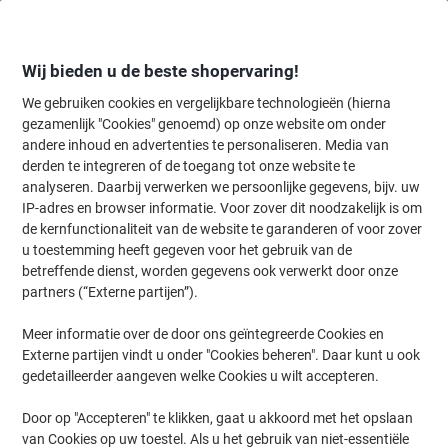
Meteen
Meteen
naar
naar
inhoud
navigatie
Wij bieden u de beste shopervaring!
We gebruiken cookies en vergelijkbare technologieën (hierna
gezamenlijk "Cookies" genoemd) op onze website om onder
Home
andere inhoud en advertenties te personaliseren. Media van
Kantoorapparaten & Technologie
Kantoormachines & toebehoren
derden te integreren of de toegang tot onze website te
Brother P-Touch Etiketteertape Authentiek TZe-121
analyseren. Daarbij verwerken we persoonlijke gegevens, bijv. uw
Zelfklevend Zwart op Transparant 9 mm x 8 m
IP-adres en browser informatie. Voor zover dit noodzakelijk is om
de kernfunctionaliteit van de website te garanderen of voor zover
u toestemming heeft gegeven voor het gebruik van de
Merk:
Brother
Productnr.:
5599773
betreffende dienst, worden gegevens ook verwerkt door onze
partners (“Externe partijen”).
Meer informatie over de door ons geïntegreerde Cookies en
Externe partijen vindt u onder "Cookies beheren". Daar kunt u ook
gedetailleerder aangeven welke Cookies u wilt accepteren.
Door op "Accepteren" te klikken, gaat u akkoord met het opslaan
van Cookies op uw toestel. Als u het gebruik van niet-essentiële