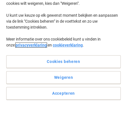
cookies wilt weigeren, kies dan "Weigeren".
U kunt uw keuze op elk gewenst moment bekijken en aanpassen
via de link "Cookies beheren" in de voettekst en zo uw
toestemming intrekken.
Meer informatie over ons cookiebeleid kunt u vinden in
onze
privacyverklaring
en
cookieverklaring
.
Cookies beheren
Weigeren
Accepteren
Top kwaliteit labels van Brother
De labeltape van Brother is afveegbaar en kras- en
temperatuurbestendig. Zo kunt u erop vertrouwen dat de labels
van goede kwaliteit blijven, zelfs bij temperaturen van -80 tot +150
°C.