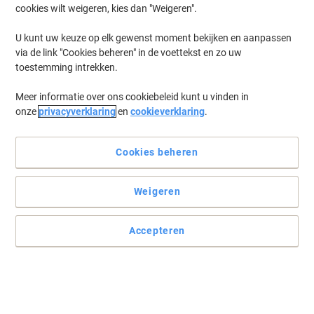
cookies wilt weigeren, kies dan "Weigeren".
U kunt uw keuze op elk gewenst moment bekijken en aanpassen
via de link "Cookies beheren" in de voettekst en zo uw
toestemming intrekken.
Meer informatie over ons cookiebeleid kunt u vinden in
onze
privacyverklaring
en
cookieverklaring
.
Cookies beheren
Weigeren
Geweldige manier om uzelf te organiseren
Van kasten tot sleutels zijn dingen gemakkelijker te beheren met
Accepteren
behulp van een klein etiket.
Lees volledige beschrijving
Koop Meer,
Bespaar Meer
€ 24,99
Rol
Vanaf 5 Rollen
€ 30,24 Incl. btw