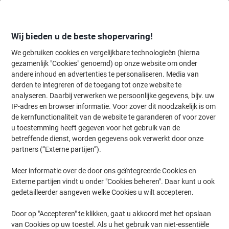
Meteen
Meteen
naar
naar
inhoud
navigatie
Wij bieden u de beste shopervaring!
We gebruiken cookies en vergelijkbare technologieën (hierna
gezamenlijk "Cookies" genoemd) op onze website om onder
Home
andere inhoud en advertenties te personaliseren. Media van
Kantoorapparaten & Technologie
Kantoormachines & toebehoren
derden te integreren of de toegang tot onze website te
Brother TC Labeltape TC-202 Zelfklevend Zelfklevend
analyseren. Daarbij verwerken we persoonlijke gegevens, bijv. uw
Wit op Rood 12 mm x 7,7 m
IP-adres en browser informatie. Voor zover dit noodzakelijk is om
de kernfunctionaliteit van de website te garanderen of voor zover
u toestemming heeft gegeven voor het gebruik van de
Merk:
Brother
Productnr.:
3493674
betreffende dienst, worden gegevens ook verwerkt door onze
partners (“Externe partijen”).
Meer informatie over de door ons geïntegreerde Cookies en
Externe partijen vindt u onder "Cookies beheren". Daar kunt u ook
gedetailleerder aangeven welke Cookies u wilt accepteren.
Door op "Accepteren" te klikken, gaat u akkoord met het opslaan
van Cookies op uw toestel. Als u het gebruik van niet-essentiële