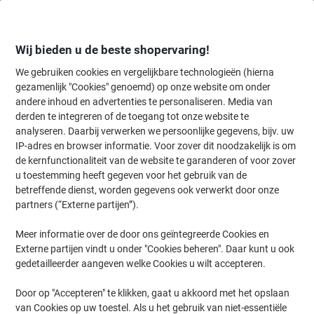
Meteen
Meteen
naar
naar
inhoud
navigatie
Wij bieden u de beste shopervaring!
We gebruiken cookies en vergelijkbare technologieën (hierna
gezamenlijk "Cookies" genoemd) op onze website om onder
Home
andere inhoud en advertenties te personaliseren. Media van
Inkt & Toner
Cartridges & toners
Inktcartridges
Originele inktc
derden te integreren of de toegang tot onze website te
Brother LC-421XLM Origineel Inktcartridge Magenta
analyseren. Daarbij verwerken we persoonlijke gegevens, bijv. uw
IP-adres en browser informatie. Voor zover dit noodzakelijk is om
de kernfunctionaliteit van de website te garanderen of voor zover
Merk:
Brother
Productnr.:
1221421
u toestemming heeft gegeven voor het gebruik van de
betreffende dienst, worden gegevens ook verwerkt door onze
partners (“Externe partijen”).
Geschenk
Meer informatie over de door ons geïntegreerde Cookies en
Externe partijen vindt u onder "Cookies beheren". Daar kunt u ook
gedetailleerder aangeven welke Cookies u wilt accepteren.
Door op "Accepteren" te klikken, gaat u akkoord met het opslaan
van Cookies op uw toestel. Als u het gebruik van niet-essentiële