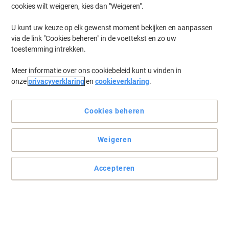
cookies wilt weigeren, kies dan "Weigeren".
U kunt uw keuze op elk gewenst moment bekijken en aanpassen
via de link "Cookies beheren" in de voettekst en zo uw
toestemming intrekken.
Meer informatie over ons cookiebeleid kunt u vinden in
onze
privacyverklaring
en
cookieverklaring
.
Cookies beheren
Weigeren
Accepteren
Lees volledige beschrijving
Switch en bespaar met ons eigen merk:
Viking LC-421XLM Compatibel Brother
Inktcartridge Magenta