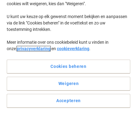
cookies wilt weigeren, kies dan "Weigeren".
U kunt uw keuze op elk gewenst moment bekijken en aanpassen
via de link "Cookies beheren" in de voettekst en zo uw
toestemming intrekken.
Meer informatie over ons cookiebeleid kunt u vinden in
onze
privacyverklaring
en
cookieverklaring
.
Cookies beheren
Brother machines verkiezen het origineel
Weigeren
Haal voordelig het beste én het meeste uit uw Brother
kantoormachine met de drum unit DR-2100 zwart van de
Accepteren
fabrikant zelf.
Lees volledige beschrijving
Switch en bespaar met ons eigen merk:
Viking compatibele Brother DR-2100 drum