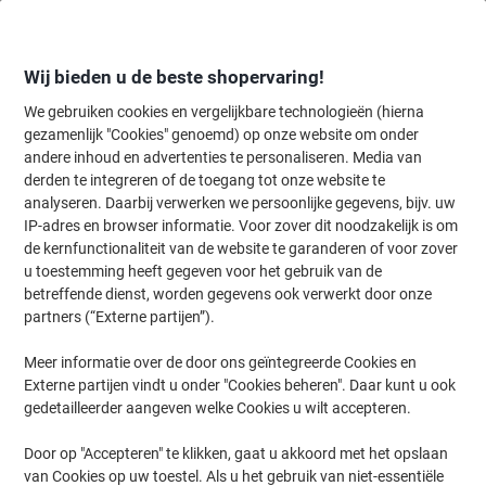
Meteen
Meteen
naar
naar
inhoud
navigatie
Wij bieden u de beste shopervaring!
We gebruiken cookies en vergelijkbare technologieën (hierna
gezamenlijk "Cookies" genoemd) op onze website om onder
Home
andere inhoud en advertenties te personaliseren. Media van
Inkt & Toner
Cartridges & toners
Toners
Originele tonercartri
derden te integreren of de toegang tot onze website te
Brother DR-2100 Origineel Drum Zwart
analyseren. Daarbij verwerken we persoonlijke gegevens, bijv. uw
IP-adres en browser informatie. Voor zover dit noodzakelijk is om
de kernfunctionaliteit van de website te garanderen of voor zover
Merk:
Brother
Productnr.:
DR2100
u toestemming heeft gegeven voor het gebruik van de
betreffende dienst, worden gegevens ook verwerkt door onze
partners (“Externe partijen”).
Geschenk
Meer informatie over de door ons geïntegreerde Cookies en
Externe partijen vindt u onder "Cookies beheren". Daar kunt u ook
gedetailleerder aangeven welke Cookies u wilt accepteren.
Door op "Accepteren" te klikken, gaat u akkoord met het opslaan
van Cookies op uw toestel. Als u het gebruik van niet-essentiële