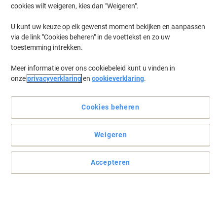
cookies wilt weigeren, kies dan "Weigeren".
U kunt uw keuze op elk gewenst moment bekijken en aanpassen
via de link "Cookies beheren" in de voettekst en zo uw
toestemming intrekken.
Meer informatie over ons cookiebeleid kunt u vinden in
onze
privacyverklaring
en
cookieverklaring
.
Cookies beheren
Krachtige spons met greep voor grondige reiniging
Weigeren
Kies BETRA schuursponsjes met handige greep voor een zachte
maar effectieve reiniging van uw oppervlaktes.
Accepteren
Lees volledige beschrijving
Koop Meer,
Bespaar Meer
€ 5,99
Pak
Vanaf 4 Pakken
€ 7,25 Incl. btw