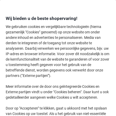
Meteen
Meteen
naar
naar
inhoud
navigatie
Wij bieden u de beste shopervaring!
We gebruiken cookies en vergelijkbare technologieën (hierna
gezamenlijk "Cookies" genoemd) op onze website om onder
Home
andere inhoud en advertenties te personaliseren. Media van
Schoonmaken & Hygiëne
Schoonmaken & hygiëne
Schoonmaaka
derden te integreren of de toegang tot onze website te
BETRA Schuurspons Geel, groen 10 Stuks
analyseren. Daarbij verwerken we persoonlijke gegevens, bijv. uw
IP-adres en browser informatie. Voor zover dit noodzakelijk is om
de kernfunctionaliteit van de website te garanderen of voor zover
Merk:
BETRA
Productnr.:
7283679
u toestemming heeft gegeven voor het gebruik van de
betreffende dienst, worden gegevens ook verwerkt door onze
partners (“Externe partijen”).
Meer informatie over de door ons geïntegreerde Cookies en
Externe partijen vindt u onder "Cookies beheren". Daar kunt u ook
gedetailleerder aangeven welke Cookies u wilt accepteren.
Door op "Accepteren" te klikken, gaat u akkoord met het opslaan
van Cookies op uw toestel. Als u het gebruik van niet-essentiële