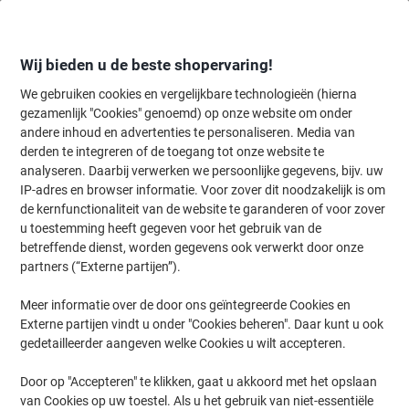
Meteen
Meteen
naar
naar
inhoud
navigatie
Wij bieden u de beste shopervaring!
We gebruiken cookies en vergelijkbare technologieën (hierna
gezamenlijk "Cookies" genoemd) op onze website om onder
Home
andere inhoud en advertenties te personaliseren. Media van
Kantoorapparaten & Technologie
Computers & toebehoren
Muiz
derden te integreren of de toegang tot onze website te
BakkerElkhuizen Numeriek Toetsenbord S-board 840
analyseren. Daarbij verwerken we persoonlijke gegevens, bijv. uw
Grijs
IP-adres en browser informatie. Voor zover dit noodzakelijk is om
de kernfunctionaliteit van de website te garanderen of voor zover
u toestemming heeft gegeven voor het gebruik van de
Merk:
BakkerElkhuizen
Productnr.:
1962648
betreffende dienst, worden gegevens ook verwerkt door onze
partners (“Externe partijen”).
Meer informatie over de door ons geïntegreerde Cookies en
Externe partijen vindt u onder "Cookies beheren". Daar kunt u ook
gedetailleerder aangeven welke Cookies u wilt accepteren.
Door op "Accepteren" te klikken, gaat u akkoord met het opslaan
van Cookies op uw toestel. Als u het gebruik van niet-essentiële