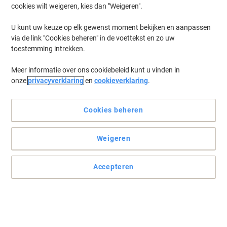
cookies wilt weigeren, kies dan "Weigeren".
U kunt uw keuze op elk gewenst moment bekijken en aanpassen
via de link "Cookies beheren" in de voettekst en zo uw
toestemming intrekken.
Meer informatie over ons cookiebeleid kunt u vinden in
onze
privacyverklaring
en
cookieverklaring
.
Cookies beheren
Weigeren
Accepteren
De ideale uitbreiding voor uw compacte toetsenbord
Met het comfortabele S-board 840-toetsenbord van
BakkeyElkhuizen verbetert u de werkefficiëntie en het comfort van
uw werkdag.