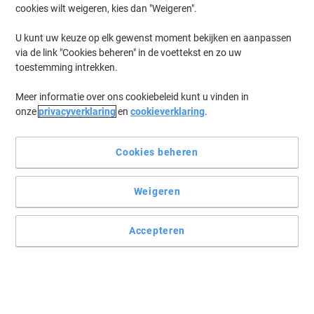
cookies wilt weigeren, kies dan "Weigeren".
U kunt uw keuze op elk gewenst moment bekijken en aanpassen
via de link "Cookies beheren" in de voettekst en zo uw
toestemming intrekken.
Meer informatie over ons cookiebeleid kunt u vinden in
onze
privacyverklaring
en
cookieverklaring
.
Cookies beheren
Weigeren
Accepteren
Lees volledige beschrijving
Slechts
€ 114,99
Stuk
€ 139,14 Incl. btw