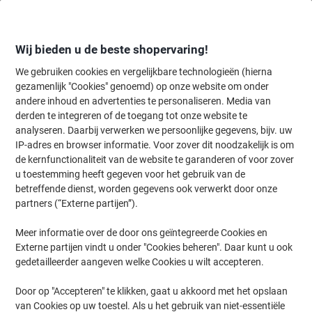
Meteen
Meteen
naar
naar
inhoud
navigatie
Wij bieden u de beste shopervaring!
We gebruiken cookies en vergelijkbare technologieën (hierna
gezamenlijk "Cookies" genoemd) op onze website om onder
Home
andere inhoud en advertenties te personaliseren. Media van
Kantoorapparaten & Technologie
Computers & toebehoren
Muiz
derden te integreren of de toegang tot onze website te
BakkerElkhuizen Evoluent D BNEEVRDLW Draadloze
analyseren. Daarbij verwerken we persoonlijke gegevens, bijv. uw
muis Met bluetooth
IP-adres en browser informatie. Voor zover dit noodzakelijk is om
de kernfunctionaliteit van de website te garanderen of voor zover
u toestemming heeft gegeven voor het gebruik van de
Merk:
BakkerElkhuizen
Productnr.:
1226949
betreffende dienst, worden gegevens ook verwerkt door onze
partners (“Externe partijen”).
Meer informatie over de door ons geïntegreerde Cookies en
Externe partijen vindt u onder "Cookies beheren". Daar kunt u ook
gedetailleerder aangeven welke Cookies u wilt accepteren.
Door op "Accepteren" te klikken, gaat u akkoord met het opslaan
van Cookies op uw toestel. Als u het gebruik van niet-essentiële