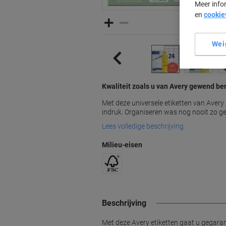
Meer info
en
cookie
Wei
Kwaliteit zoals u van Avery gewend be
Met deze universele etiketten van Avery
indruk. Organiseren was nog nooit zo ge
Lees volledige beschrijving
Milieu-eisen
Beschrijving
Met deze Avery etiketten gaat u gegaran