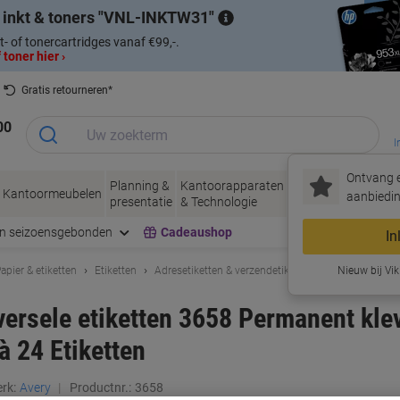
 inkt & toners
VNL-INKTW31
t- of tonercartridges vanaf €99,-.
 toner hier ›
Gratis retourneren*
00
I
Ontvang e
Planning &
Kantoorapparaten
Inkt &
Papier, Env
Kantoormeubelen
aanbiedin
presentatie
& Technologie
Toner
& Verpakke
en seizoensgebonden
Cadeaushop
In
apier & etiketten
Etiketten
Adresetiketten & verzendetiketten
Nieuw bij Vik
versele etiketten 3658 Permanent kle
à 24 Etiketten
rk:
Avery
Productnr.:
3658