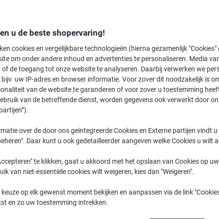
Koop Meer,
Bespaar Meer
€ 30,99
Pak
Vanaf 3 Pakken
den u de beste shopervaring!
€ 37,50 Incl. btw
ken cookies en vergelijkbare technologieën (hierna gezamenlijk "Cookies
ite om onder andere inhoud en advertenties te personaliseren. Media van
Aantal
Excl. btw
 of de toegang tot onze website te analyseren. Daarbij verwerken we pers
bijv. uw IP-adres en browser informatie. Voor zover dit noodzakelijk is o
Pakken
1-2
€ 32,99
ionaliteit van de website te garanderen of voor zover u toestemming hee
Pakken
3+
€ 30,99
-6%
gebruik van de betreffende dienst, worden gegevens ook verwerkt door on
partijen”).
Momenteel op voorraad
Vóór 15:30
matie over de door ons geïntegreerde Cookies en Externe partijen vindt u
eheren". Daar kunt u ook gedetailleerder aangeven welke Cookies u wilt 
Aantal
ccepteren" te klikken, gaat u akkoord met het opslaan van Cookies op uw 
Aan een lijst toevoegen
uik van niet-essentiële cookies wilt weigeren, kies dan "Weigeren".
Bezorginformatie
Betaling
 keuze op elk gewenst moment bekijken en aanpassen via de link "Cookies
kst en zo uw toestemming intrekken.
Belangrijkste specificaties