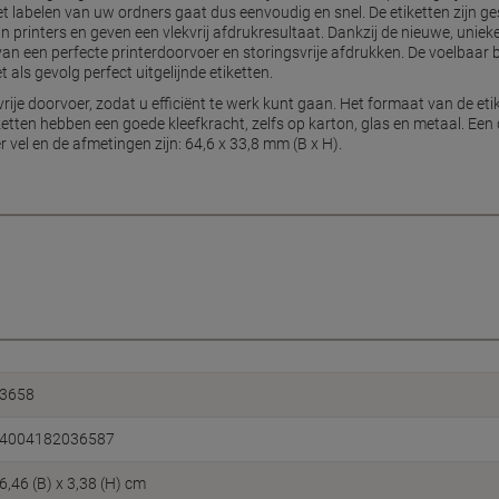
t labelen van uw ordners gaat dus eenvoudig en snel. De etiketten zijn gesc
printers en geven een vlekvrij afdrukresultaat. Dankzij de nieuwe, unieke
 van een perfecte printerdoorvoer en storingsvrije afdrukken. De voelbaar b
als gevolg perfect uitgelijnde etiketten.
vrije doorvoer, zodat u efficiënt te werk kunt gaan. Het formaat van de e
tten hebben een goede kleefkracht, zelfs op karton, glas en metaal. Een
r vel en de afmetingen zijn: 64,6 x 33,8 mm (B x H).
3658
4004182036587
6,46 (B) x 3,38 (H) cm