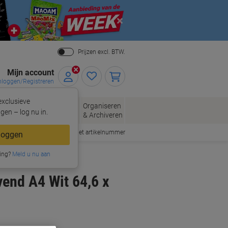
Close
Prijzen excl. BTW.
Mijn account
nloggen/Registreren
xclusieve
eloppen
Organiseren
Kantoorartikelen
gen – log nu in.
n
& Archiveren
Snel bestellen met artikelnummer
loggen
ing?
Meld u nu aan
vend A4 Wit 64,6 x