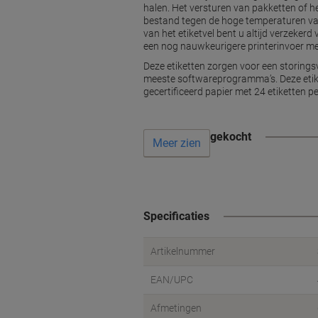
halen. Het versturen van pakketten of he
bestand tegen de hoge temperaturen van 
van het etiketvel bent u altijd verzekerd
een nog nauwkeurigere printerinvoer met 
Deze etiketten zorgen voor een storings
meeste softwareprogramma’s. Deze etike
gecertificeerd papier met 24 etiketten pe
Vaak samen gekocht
Meer zien
Specificaties
Artikelnummer
EAN/UPC
Afmetingen