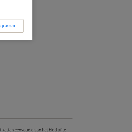
halen
kt
emperaturen
epteren
tiketten eenvoudig van het blad af te