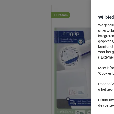
Duurzaam
Wij bie
We gebrui
onze webs
integreren
gegevens, 
kernfunct
voor het 
(“Externe 
Meer infor
"Cookies b
Door op "A
u het gebr
U kunt uw
de voette