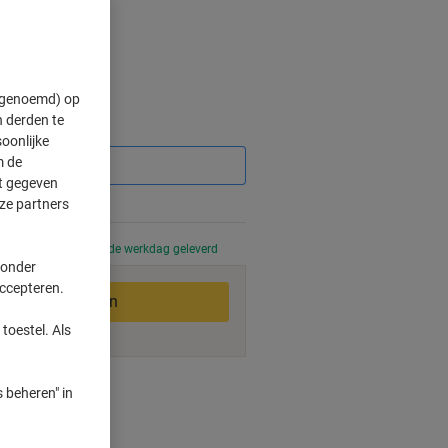
" genoemd) op
 derden te
Korting
oonlijke
m de
ft gegeven
ze partners
 uur besteld, volgende werkdag geleverd
 onder
accepteren.
In winkelwagen
toestel. Als
smogelijkheden
 beheren" in