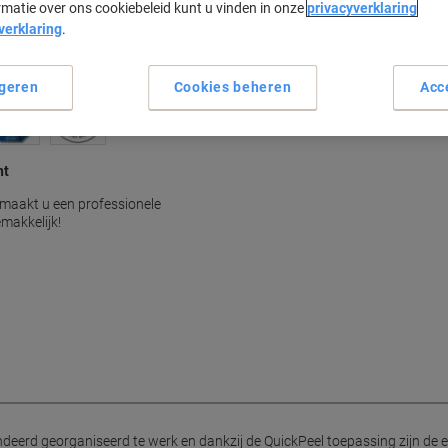
rmatie over ons cookiebeleid kunt u vinden in onze
privacyverklaring
Unieke Ultragrip technologie
verklaring
.
QuickPeel voor eenvoudig af
Laser- en inkjetprinter geschi
Bestand tegen hoge printert
geren
Cookies beheren
Acc
Lees meer
nt
 maakt u een professionele
makkelijk!
deerd georganiseerd te werk en dankzij de QuickPeel toepassing zijn de e