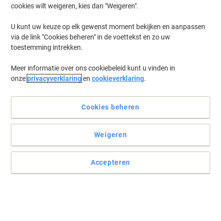
cookies wilt weigeren, kies dan "Weigeren".
U kunt uw keuze op elk gewenst moment bekijken en aanpassen
via de link "Cookies beheren" in de voettekst en zo uw
toestemming intrekken.
Meer informatie over ons cookiebeleid kunt u vinden in
onze
privacyverklaring
en
cookieverklaring
.
Cookies beheren
Weigeren
Accepteren
De Avery Zweckform-adresetiketten LR7160-100 bieden
betrouwbare, klevende labels voor A4
De Avery Zweckform-adresetiketten LR7160-100 op A4-papier
bieden klevende, niet-verwijderbare etiketten van 63,5 × 38,1 mm.