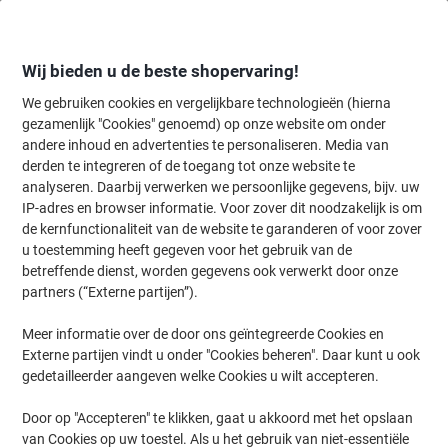
Meteen
Meteen
naar
naar
inhoud
navigatie
Wij bieden u de beste shopervaring!
We gebruiken cookies en vergelijkbare technologieën (hierna
gezamenlijk "Cookies" genoemd) op onze website om onder
Home
andere inhoud en advertenties te personaliseren. Media van
Papier, Enveloppen & Verpakken
Papier & etiketten
Etiketten
A
derden te integreren of de toegang tot onze website te
AVERY Gerecyclede adresetiketten LR7160-100
analyseren. Daarbij verwerken we persoonlijke gegevens, bijv. uw
Permanent klevend A4 Wit 63,5 x 38,1 mm Recycled 100
IP-adres en browser informatie. Voor zover dit noodzakelijk is om
Vellen à 21 Etiketten
de kernfunctionaliteit van de website te garanderen of voor zover
u toestemming heeft gegeven voor het gebruik van de
betreffende dienst, worden gegevens ook verwerkt door onze
Merk:
AVERY Zweckform
Productnr.:
1998263
partners (“Externe partijen”).
Meer informatie over de door ons geïntegreerde Cookies en
Externe partijen vindt u onder "Cookies beheren". Daar kunt u ook
Duurzaam
gedetailleerder aangeven welke Cookies u wilt accepteren.
Door op "Accepteren" te klikken, gaat u akkoord met het opslaan
van Cookies op uw toestel. Als u het gebruik van niet-essentiële