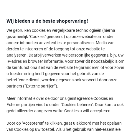
Meteen
Meteen
naar
naar
inhoud
navigatie
Wij bieden u de beste shopervaring!
We gebruiken cookies en vergelijkbare technologieën (hierna
gezamenlijk "Cookies" genoemd) op onze website om onder
Home
andere inhoud en advertenties te personaliseren. Media van
Kantoorapparaten & Technologie
Computers & toebehoren
Kabel
derden te integreren of de toegang tot onze website te
ACT Netwerk-adapter USB-C Gigabit AC7335 Zwart
analyseren. Daarbij verwerken we persoonlijke gegevens, bijv. uw
IP-adres en browser informatie. Voor zover dit noodzakelijk is om
de kernfunctionaliteit van de website te garanderen of voor zover
Merk:
ACT
Productnr.:
1225971
u toestemming heeft gegeven voor het gebruik van de
betreffende dienst, worden gegevens ook verwerkt door onze
partners (“Externe partijen”).
Meer informatie over de door ons geïntegreerde Cookies en
Externe partijen vindt u onder "Cookies beheren". Daar kunt u ook
gedetailleerder aangeven welke Cookies u wilt accepteren.
Door op "Accepteren" te klikken, gaat u akkoord met het opslaan
van Cookies op uw toestel. Als u het gebruik van niet-essentiële