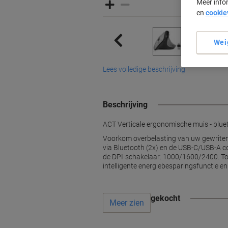
Meer info
en
cookie
Wei
Lees volledige beschrijving
Beschrijving
ACT Verticale ergonomische muis - blue
Voorkom overbelasting van uw gewriten
via Bluetooth (2x) en de USB-C/USB-A 
de DPI-schakelaar: 1000/1600/2400. Toe
intelligente energiebesparingsfunctie en
Vaak samen gekocht
Meer zien