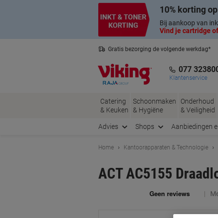
Meteen
Meteen
10% korting op
naar
naar
inhoud
navigatie
Bij aankoop van ink
Vind je cartridge of
Gratis bezorging de volgende werkdag*
Nederlandse klantenservice
077 32380
Klantenservice
Catering
Schoonmaken
Onderhoud
& Keuken
& Hygiëne
& Veiligheid
Advies
Shops
Aanbiedingen 
Home
Kantoorapparaten & Technologie
ACT AC5155 Draadloz
Me