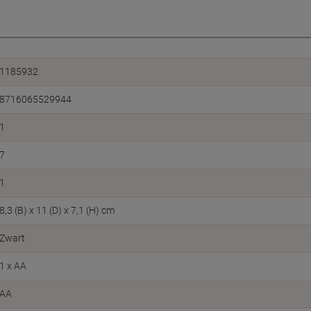
1185932
8716065529944
1
7
1
8,3 (B) x 11 (D) x 7,1 (H) cm
Zwart
1 x AA
AA