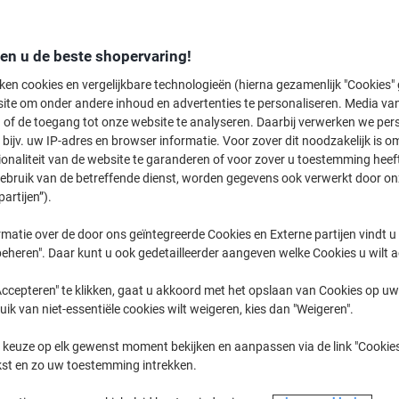
€ 27,39
Stuk
Vanaf 3 Stuks
€ 33,14 Incl. btw
den u de beste shopervaring!
ken cookies en vergelijkbare technologieën (hierna gezamenlijk "Cookies
Aantal
Excl. btw
ite om onder andere inhoud en advertenties te personaliseren. Media van
Stuk
1
€ 29,89
 of de toegang tot onze website te analyseren. Daarbij verwerken we pers
bijv. uw IP-adres en browser informatie. Voor zover dit noodzakelijk is o
Stuk
2
€ 28,69
-4%
ionaliteit van de website te garanderen of voor zover u toestemming hee
gebruik van de betreffende dienst, worden gegevens ook verwerkt door on
Stuks
3+
€ 27,39
-8%
partijen”).
Momenteel op voorraad
Levertijd 
matie over de door ons geïntegreerde Cookies en Externe partijen vindt u
eheren". Daar kunt u ook gedetailleerder aangeven welke Cookies u wilt 
Aantal
ccepteren" te klikken, gaat u akkoord met het opslaan van Cookies op uw 
Aan een lijst toevoegen
uik van niet-essentiële cookies wilt weigeren, kies dan "Weigeren".
Bezorginformatie
Betaling
 keuze op elk gewenst moment bekijken en aanpassen via de link "Cookies
kst en zo uw toestemming intrekken.
Belangrijkste specificaties