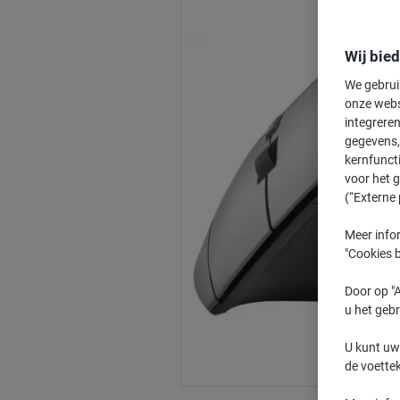
Wij bie
We gebrui
onze webs
integreren
gegevens, 
kernfunct
voor het 
(“Externe 
Meer infor
"Cookies b
Door op "A
u het gebr
U kunt uw
de voette