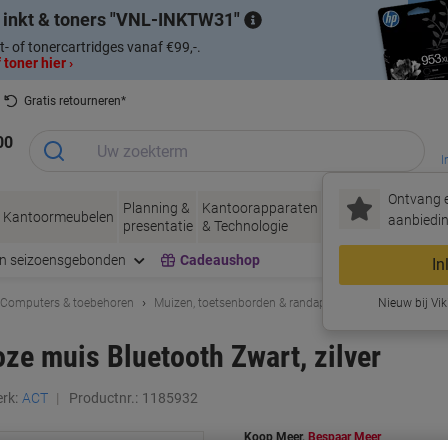
 inkt & toners
VNL-INKTW31
t- of tonercartridges vanaf €99,-.
 toner hier ›
Gratis retourneren*
00
I
Ontvang e
Planning &
Kantoorapparaten
Inkt &
Papier, Env
Kantoormeubelen
aanbiedin
presentatie
& Technologie
Toner
& Verpakke
en seizoensgebonden
Cadeaushop
In
Computers & toebehoren
Muizen, toetsenborden & randapparatuur
Nieuw bij Vik
Muizen
e muis Bluetooth Zwart, zilver
rk:
ACT
Productnr.:
1185932
Koop Meer,
Bespaar Meer