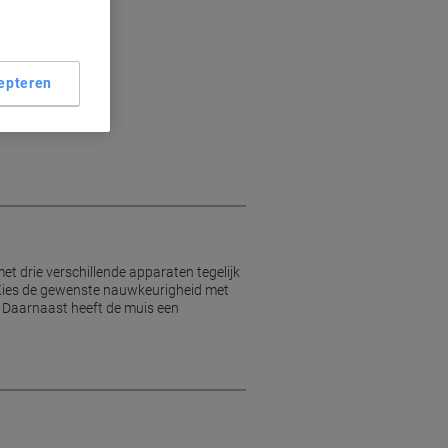
epteren
 drie verschillende apparaten tegelijk
Kies de gewenste nauwkeurigheid met
 Daarnaast heeft de muis een