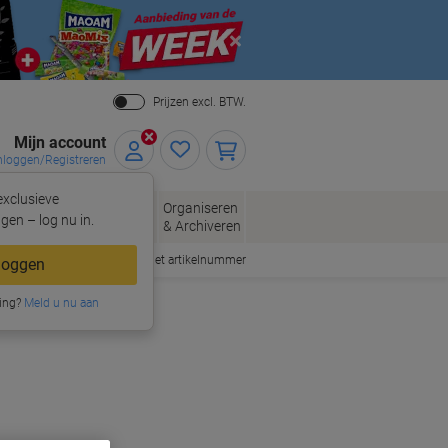
Close
Prijzen excl. BTW.
Mijn account
nloggen/Registreren
xclusieve
eloppen
Organiseren
Kantoorartikelen
gen – log nu in.
n
& Archiveren
Snel bestellen met artikelnummer
loggen
ing?
Meld u nu aan