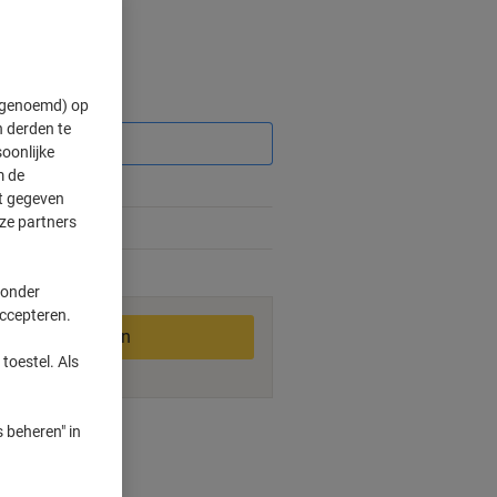
Korting
" genoemd) op
 derden te
oonlijke
m de
ft gegeven
ze partners
2-3 werkdagen
 onder
accepteren.
In winkelwagen
toestel. Als
smogelijkheden
 beheren" in