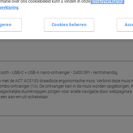
rmatie over ons cookiebeleid kunt u vinden in onze
privacyverklaring
Ergonomisch ontwerp
verklaring
.
Verbind met 3 apparaten
Bluetooth & USB-combo
Opslag voor ontvanger
geren
Cookies beheren
Acc
Lees meer
tooth - USB-C + USB-A nano-ontvanger - 2400 DPI - rechtshandig.
 met de ACT AC5155 draadloze ergonomische muis. Verbind deze muis met
combo-ontvanger (1x). De ontvanger kan in de muis worden opgeborgen. 
gankelijke duimknoppen zorgen voor snelle navigatie door webpagina's.
 een aan-en-uit-schakelaar.