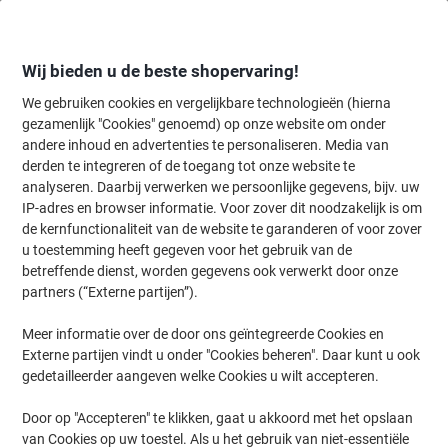
Meteen
Meteen
naar
naar
inhoud
navigatie
Wij bieden u de beste shopervaring!
We gebruiken cookies en vergelijkbare technologieën (hierna
gezamenlijk "Cookies" genoemd) op onze website om onder
Home
andere inhoud en advertenties te personaliseren. Media van
Kantoorapparaten & Technologie
Computers & toebehoren
Muiz
derden te integreren of de toegang tot onze website te
ACT AC5101 Ergonomische muis Draadloos Zwart
analyseren. Daarbij verwerken we persoonlijke gegevens, bijv. uw
IP-adres en browser informatie. Voor zover dit noodzakelijk is om
de kernfunctionaliteit van de website te garanderen of voor zover
Merk:
ACT
Productnr.:
1185933
u toestemming heeft gegeven voor het gebruik van de
betreffende dienst, worden gegevens ook verwerkt door onze
partners (“Externe partijen”).
Meer informatie over de door ons geïntegreerde Cookies en
Externe partijen vindt u onder "Cookies beheren". Daar kunt u ook
gedetailleerder aangeven welke Cookies u wilt accepteren.
Door op "Accepteren" te klikken, gaat u akkoord met het opslaan
van Cookies op uw toestel. Als u het gebruik van niet-essentiële