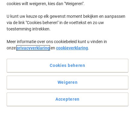
cookies wilt weigeren, kies dan "Weigeren".
U kunt uw keuze op elk gewenst moment bekijken en aanpassen
via de link "Cookies beheren" in de voettekst en zo uw
toestemming intrekken.
Meer informatie over ons cookiebeleid kunt u vinden in
onze
privacyverklaring
en
cookieverklaring
.
Cookies beheren
Weigeren
Accepteren
Werkt op bijna elk oppervlak
Lees volledige beschrijving
Koop Meer,
Bespaar Meer
€ 17,59
Stuk
Vanaf 3 Stuks
€ 21,28 Incl. btw