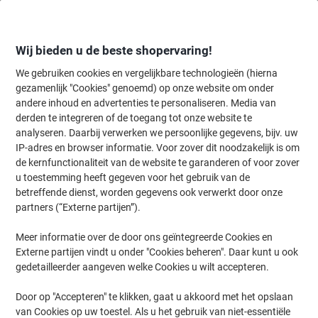
Meteen
Meteen
naar
naar
inhoud
navigatie
Wij bieden u de beste shopervaring!
We gebruiken cookies en vergelijkbare technologieën (hierna
gezamenlijk "Cookies" genoemd) op onze website om onder
Home
andere inhoud en advertenties te personaliseren. Media van
Kantoorapparaten & Technologie
Elektronica
Batterijen & oplade
derden te integreren of de toegang tot onze website te
XLayer Powerbank Make-up spiegel 4000mAh Rose
analyseren. Daarbij verwerken we persoonlijke gegevens, bijv. uw
IP-adres en browser informatie. Voor zover dit noodzakelijk is om
de kernfunctionaliteit van de website te garanderen of voor zover
Merk:
LOTTA POWER
Productnr.:
1056921
u toestemming heeft gegeven voor het gebruik van de
betreffende dienst, worden gegevens ook verwerkt door onze
partners (“Externe partijen”).
Meer informatie over de door ons geïntegreerde Cookies en
Externe partijen vindt u onder "Cookies beheren". Daar kunt u ook
gedetailleerder aangeven welke Cookies u wilt accepteren.
Door op "Accepteren" te klikken, gaat u akkoord met het opslaan
van Cookies op uw toestel. Als u het gebruik van niet-essentiële