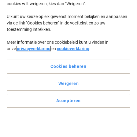
cookies wilt weigeren, kies dan "Weigeren".
U kunt uw keuze op elk gewenst moment bekijken en aanpassen
via de link "Cookies beheren" in de voettekst en zo uw
toestemming intrekken.
Meer informatie over ons cookiebeleid kunt u vinden in
onze
privacyverklaring
en
cookieverklaring
.
Cookies beheren
Weigeren
Accepteren
Power up met deze Lotta Power powerbank
Deze extra batterij van Lotta Power is ingebouwd in een make-
upspiegel en wordt geleverd met een LED-ringlicht. Een Micro-USB-
kabel wordt meegeleverd in de verpakking.
Lees volledige beschrijving