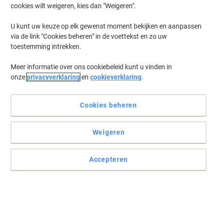
cookies wilt weigeren, kies dan "Weigeren".
Koop Meer,
Bespaar Meer
€ 5,49
Pak
U kunt uw keuze op elk gewenst moment bekijken en aanpassen
Vanaf 4 Pakken
via de link "Cookies beheren" in de voettekst en zo uw
€ 6,64 Incl. btw
toestemming intrekken.
Momenteel op voorraad
Vóór 15:30 uur
besteld, volgende werkdag geleverd
Meer informatie over ons cookiebeleid kunt u vinden in
Aantal
onze
privacyverklaring
en
cookieverklaring
.
PAPSTAR Draagtas met gedraaid
Cookies beheren
handvat 22 x 10 x 28 cm Wit 25 Stuks
Weigeren
Slechts
€ 7,19
Pak
€ 8,70 Incl. btw
Accepteren
Momenteel op voorraad
Vóór 15:30 uur
besteld, volgende werkdag geleverd
Aantal