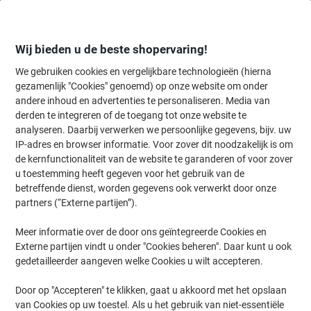
Meteen
Meteen
naar
naar
inhoud
navigatie
Wij bieden u de beste shopervaring!
We gebruiken cookies en vergelijkbare technologieën (hierna
gezamenlijk "Cookies" genoemd) op onze website om onder
Home
andere inhoud en advertenties te personaliseren. Media van
Papier, Enveloppen & Verpakken
Verpakken & verzenden
Transpo
derden te integreren of de toegang tot onze website te
Boodschappentassen & papieren draagtassen
(50)
analyseren. Daarbij verwerken we persoonlijke gegevens, bijv. uw
IP-adres en browser informatie. Voor zover dit noodzakelijk is om
de kernfunctionaliteit van de website te garanderen of voor zover
Filteren op
u toestemming heeft gegeven voor het gebruik van de
Welkom bij ons uitgebreide assortiment van boodschappentassen
betreffende dienst, worden gegevens ook verwerkt door onze
en papieren draagtassen, waar je een breed scala aan opties vindt
partners (“Externe partijen”).
die passen bij al jouw draagbehoeften. Of je nu op zoek bent naar
Eco producten of de Best Price wilt, bij Viking ben je aan het juiste
adres. Ontdek de diverse stijlen en formaten die perfect zijn voor
Meer informatie over de door ons geïntegreerde Cookies en
zowel zakelijke als persoonlijke doeleinden.
Externe partijen vindt u onder "Cookies beheren". Daar kunt u ook
gedetailleerder aangeven welke Cookies u wilt accepteren.
PAPSTAR Draagtas met gedraaid
Door op "Accepteren" te klikken, gaat u akkoord met het opslaan
handvat 22 x 10 x 28 cm Bruin 25 Stuks
van Cookies op uw toestel. Als u het gebruik van niet-essentiële