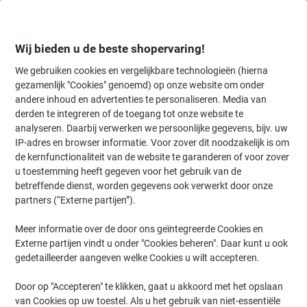
Meteen
Meteen
naar
naar
inhoud
navigatie
Wij bieden u de beste shopervaring!
We gebruiken cookies en vergelijkbare technologieën (hierna
gezamenlijk "Cookies" genoemd) op onze website om onder
Home
andere inhoud en advertenties te personaliseren. Media van
Kantoorartikelen
Schrijven & tekenen
Markers
Speciaal marke
derden te integreren of de toegang tot onze website te
Speciaal markers
(36)
analyseren. Daarbij verwerken we persoonlijke gegevens, bijv. uw
IP-adres en browser informatie. Voor zover dit noodzakelijk is om
de kernfunctionaliteit van de website te garanderen of voor zover
Filteren op
u toestemming heeft gegeven voor het gebruik van de
betreffende dienst, worden gegevens ook verwerkt door onze
partners (“Externe partijen”).
›
Meer informatie over de door ons geïntegreerde Cookies en
Externe partijen vindt u onder "Cookies beheren". Daar kunt u ook
Glasmarker ›
Beitelpunt ›
gedetailleerder aangeven welke Cookies u wilt accepteren.
Door op "Accepteren" te klikken, gaat u akkoord met het opslaan
van Cookies op uw toestel. Als u het gebruik van niet-essentiële
Ontdek de veelzijdige wereld van speciaal markers bij Viking, waar