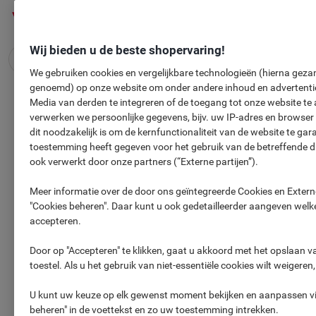
Meteen
Meteen
naar
naar
inhoud
navigatie
Wij bieden u de beste shopervaring!
We gebruiken cookies en vergelijkbare technologieën (hierna gezam
genoemd) op onze website om onder andere inhoud en advertentie
GRATIS
Bakhandschoen Lurch
Media van derden te integreren of de toegang tot onze website te 
verwerken we persoonlijke gegevens, bijv. uw IP-adres en browser
dit noodzakelijk is om de kernfunctionaliteit van de website te ga
toestemming heeft gegeven voor het gebruik van de betreffende 
ook verwerkt door onze partners (“Externe partijen”).
Meer informatie over de door ons geïntegreerde Cookies en Externe
"Cookies beheren". Daar kunt u ook gedetailleerder aangeven welke
accepteren.
Door op "Accepteren" te klikken, gaat u akkoord met het opslaan 
toestel. Als u het gebruik van niet-essentiële cookies wilt weigeren
U kunt uw keuze op elk gewenst moment bekijken en aanpassen via
beheren" in de voettekst en zo uw toestemming intrekken.