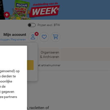
Close
Prijzen excl. BTW.
Mijn account
nloggen/Registreren
xclusieve
eloppen
Organiseren
gen – log nu in.
Kantoorartikelen
n
& Archiveren
loggen
Snel bestellen met artikelnummer
" genoemd) op
ing?
Meld u nu aan
 derden te
oonlijke
m de
ft gegeven
ze partners
 te gourmetten, racletten of