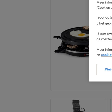
Meer infor
"Cookies b
Door op "A
u het gebr
U kunt uw
de voette
Meer info
en
cookie
Wei