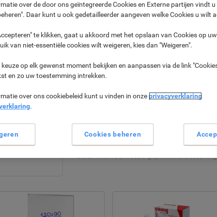
matie over de door ons geïntegreerde Cookies en Externe partijen vindt u
bakplaten met een groep tot 8 personen.
eheren". Daar kunt u ook gedetailleerder aangeven welke Cookies u wilt 
T.w.v. € 29,99
Anti-aanbaklaag
ccepteren" te klikken, gaat u akkoord met het opslaan van Cookies op uw 
Verwijderbare grillplaat
uik van niet-essentiële cookies wilt weigeren, kies dan "Weigeren".
Indicatielampje
Instelbare thermostaat
 keuze op elk gewenst moment bekijken en aanpassen via de link "Cookies
Inclusief 8 gourmetpannetjes en 8 spat
kst en zo uw toestemming intrekken.
Uw
GRATIS geschenk*
wordt toegev
rmatie over ons cookiebeleid kunt u vinden in onze
privacyverklaring
als uw bestelbedrag € 349 of meer be
verklaring
.
Verder winkelen
Uw winkelwagen
geren
Cookies beheren
Accep
*Geldt niet voor reeds geplaatste bestellin