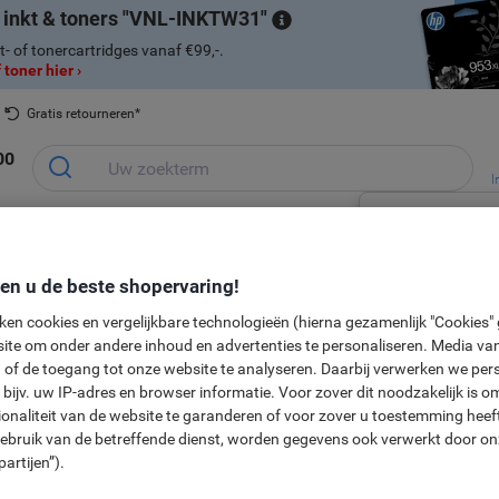
 inkt & toners
VNL-INKTW31
t- of tonercartridges vanaf €99,-.
 toner hier ›
Gratis retourneren*
00
I
Ontvang e
Planning &
Kantoorapparaten
Inkt &
Papier, Env
aanbiedin
Kantoormeubelen
presentatie
& Technologie
Toner
& Verpakke
den u de beste shopervaring!
In
en seizoensgebonden
Cadeaushop
ken cookies en vergelijkbare technologieën (hierna gezamenlijk "Cookies
Nieuw bij Vik
ite om onder andere inhoud en advertenties te personaliseren. Media van
 of de toegang tot onze website te analyseren. Daarbij verwerken we pers
bijv. uw IP-adres en browser informatie. Voor zover dit noodzakelijk is o
etgrill en raclette
ionaliteit van de website te garanderen of voor zover u toestemming hee
gebruik van de betreffende dienst, worden gegevens ook verwerkt door on
partijen”).
Bakplaat en pannetjes in 2 lagen om samen