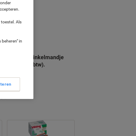
 onder
accepteren.
toestel. Als
 beheren" in
els
oegd aan uw winkelmandje
draagt (excl. btw).
 bekijken
teren
gen.