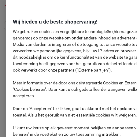
Meteen
Meteen
naar
naar
inhoud
navigatie
Wij bieden u de beste shopervaring!
We gebruiken cookies en vergelijkbare technologieën (hierna gezam
genoemd) op onze website om onder andere inhoud en advertentie
GRATIS
3-delige Tuinonderhoud
Media van derden te integreren of de toegang tot onze website te 
verwerken we persoonlijke gegevens, bijv. uw IP-adres en browser
Set
dit noodzakelijk is om de kernfunctionaliteit van de website te ga
toestemming heeft gegeven voor het gebruik van de betreffende 
ook verwerkt door onze partners (“Externe partijen”).
Meer informatie over de door ons geïntegreerde Cookies en Externe
"Cookies beheren". Daar kunt u ook gedetailleerder aangeven welke
accepteren.
Door op "Accepteren" te klikken, gaat u akkoord met het opslaan 
toestel. Als u het gebruik van niet-essentiële cookies wilt weigeren
U kunt uw keuze op elk gewenst moment bekijken en aanpassen via
beheren" in de voettekst en zo uw toestemming intrekken.