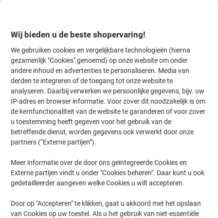
Meteen
Meteen
naar
naar
inhoud
navigatie
Wij bieden u de beste shopervaring!
We gebruiken cookies en vergelijkbare technologieën (hierna
gezamenlijk "Cookies" genoemd) op onze website om onder
Home
andere inhoud en advertenties te personaliseren. Media van
Kantoormeubelen
Meubilair
Inrichting
Fotolijsten
derden te integreren of de toegang tot onze website te
Paperflow Lijst met motiverende slogan "Innovate Or
analyseren. Daarbij verwerken we persoonlijke gegevens, bijv. uw
Die" 500 x 700 mm Kleurenassortiment
IP-adres en browser informatie. Voor zover dit noodzakelijk is om
de kernfunctionaliteit van de website te garanderen of voor zover
u toestemming heeft gegeven voor het gebruik van de
Merk:
Paperflow
Productnr.:
1044207
betreffende dienst, worden gegevens ook verwerkt door onze
partners (“Externe partijen”).
Meer informatie over de door ons geïntegreerde Cookies en
Externe partijen vindt u onder "Cookies beheren". Daar kunt u ook
gedetailleerder aangeven welke Cookies u wilt accepteren.
Door op "Accepteren" te klikken, gaat u akkoord met het opslaan
van Cookies op uw toestel. Als u het gebruik van niet-essentiële