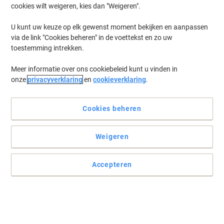
cookies wilt weigeren, kies dan "Weigeren".
U kunt uw keuze op elk gewenst moment bekijken en aanpassen
via de link "Cookies beheren" in de voettekst en zo uw
toestemming intrekken.
Meer informatie over ons cookiebeleid kunt u vinden in
onze
privacyverklaring
en
cookieverklaring
.
Cookies beheren
Weigeren
Accepteren
Blijf gemotiveerd met Paperflow
Paperflow biedt u producten van hoge kwaliteit wanneer u ze het
meest nodig heeft.
Lees volledige beschrijving