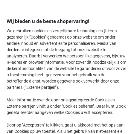
Meteen
Meteen
naar
naar
inhoud
navigatie
Wij bieden u de beste shopervaring!
We gebruiken cookies en vergelijkbare technologieën (hierna
gezamenlijk "Cookies" genoemd) op onze website om onder
Home
andere inhoud en advertenties te personaliseren. Media van
Kantoormeubelen
Meubilair
Inrichting
Fotolijsten
derden te integreren of de toegang tot onze website te
Paperflow Lijst met motiverende slogan "Think Like A
analyseren. Daarbij verwerken we persoonlijke gegevens, bijv. uw
Customer" 400 x 500 mm Kleurenassortiment
IP-adres en browser informatie. Voor zover dit noodzakelijk is om
de kernfunctionaliteit van de website te garanderen of voor zover
u toestemming heeft gegeven voor het gebruik van de
Merk:
Paperflow
Productnr.:
1044184
betreffende dienst, worden gegevens ook verwerkt door onze
partners (“Externe partijen”).
Meer informatie over de door ons geïntegreerde Cookies en
Externe partijen vindt u onder "Cookies beheren". Daar kunt u ook
gedetailleerder aangeven welke Cookies u wilt accepteren.
Door op "Accepteren" te klikken, gaat u akkoord met het opslaan
van Cookies op uw toestel. Als u het gebruik van niet-essentiële