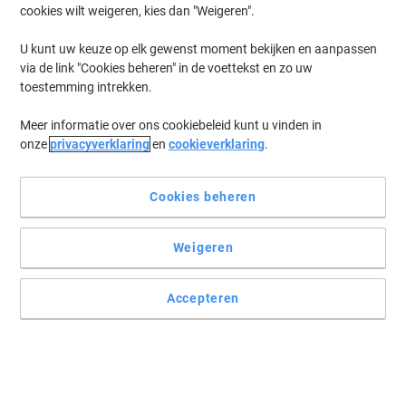
cookies wilt weigeren, kies dan "Weigeren".
U kunt uw keuze op elk gewenst moment bekijken en aanpassen
via de link "Cookies beheren" in de voettekst en zo uw
toestemming intrekken.
Meer informatie over ons cookiebeleid kunt u vinden in
onze
privacyverklaring
en
cookieverklaring
.
Cookies beheren
Weigeren
Accepteren
Blijf gemotiveerd met Paperflow
Paperflow biedt u producten van hoge kwaliteit wanneer u ze het
meest nodig heeft.
Lees volledige beschrijving