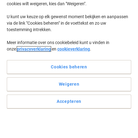
cookies wilt weigeren, kies dan "Weigeren".
U kunt uw keuze op elk gewenst moment bekijken en aanpassen
via de link "Cookies beheren" in de voettekst en zo uw
toestemming intrekken.
Meer informatie over ons cookiebeleid kunt u vinden in
onze
privacyverklaring
en
cookieverklaring
.
Cookies beheren
Weigeren
Accepteren
Blijf gemotiveerd met Paperflow
Paperflow biedt u producten van hoge kwaliteit wanneer u ze het
meest nodig heeft.
Lees volledige beschrijving