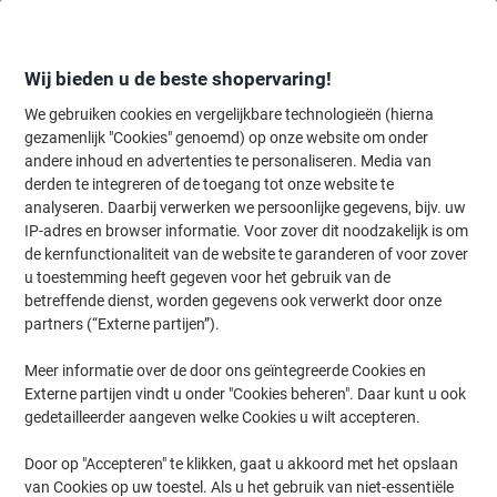
Meteen
Meteen
naar
naar
inhoud
navigatie
Wij bieden u de beste shopervaring!
We gebruiken cookies en vergelijkbare technologieën (hierna
gezamenlijk "Cookies" genoemd) op onze website om onder
Home
andere inhoud en advertenties te personaliseren. Media van
Kantoormeubelen
Meubilair
Inrichting
Fotolijsten
derden te integreren of de toegang tot onze website te
Paperflow Lijst met motiverende slogan "Innovate Or
analyseren. Daarbij verwerken we persoonlijke gegevens, bijv. uw
Die" 300 x 400 mm Kleurenassortiment
IP-adres en browser informatie. Voor zover dit noodzakelijk is om
de kernfunctionaliteit van de website te garanderen of voor zover
u toestemming heeft gegeven voor het gebruik van de
Merk:
Paperflow
Productnr.:
1044165
betreffende dienst, worden gegevens ook verwerkt door onze
partners (“Externe partijen”).
Meer informatie over de door ons geïntegreerde Cookies en
Externe partijen vindt u onder "Cookies beheren". Daar kunt u ook
gedetailleerder aangeven welke Cookies u wilt accepteren.
Door op "Accepteren" te klikken, gaat u akkoord met het opslaan
van Cookies op uw toestel. Als u het gebruik van niet-essentiële