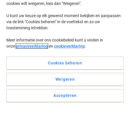
cookies wilt weigeren, kies dan "Weigeren".
Log in
om eerder opgeslagen printers en/of eerder gekochte cartridges
te tonen
U kunt uw keuze op elk gewenst moment bekijken en aanpassen
via de link "Cookies beheren" in de voettekst en zo uw
Kyocera Ecosys P 3055 DN Printer Toner Cartridges
(4)
toestemming intrekken.
Meer informatie over ons cookiebeleid kunt u vinden in
Filteren op
onze
privacyverklaring
en
cookieverklaring
.
Geschenk
Eigen merk
Viking TK3160 compatibele Kyocera
tonercartridge zwart
Cookies beheren
Koop Meer,
Bespaar Meer
Weigeren
€ 48,39
Stuk
Vanaf 3 Stuks
€ 58,55 Incl. btw
Accepteren
Momenteel op voorraad
Vóór 15:30 uur
besteld, volgende werkdag geleverd
Aantal
Geschenk