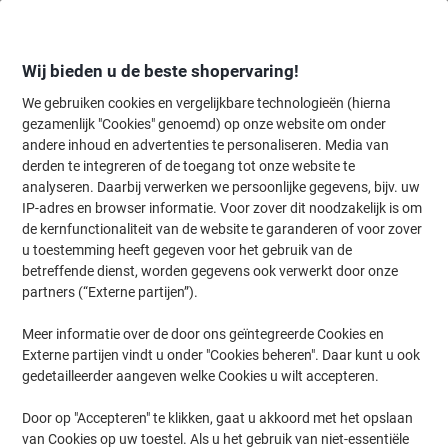
Meteen
Meteen
naar
naar
inhoud
navigatie
Wij bieden u de beste shopervaring!
We gebruiken cookies en vergelijkbare technologieën (hierna
gezamenlijk "Cookies" genoemd) op onze website om onder
Home
andere inhoud en advertenties te personaliseren. Media van
Inkt en Toner Zoekmachine
derden te integreren of de toegang tot onze website te
Zoek inkt, toner en labeltape voor uw printer
analyseren. Daarbij verwerken we persoonlijke gegevens, bijv. uw
IP-adres en browser informatie. Voor zover dit noodzakelijk is om
de kernfunctionaliteit van de website te garanderen of voor zover
Kies merk, reeks en model uit de opties hieronder
u toestemming heeft gegeven voor het gebruik van de
betreffende dienst, worden gegevens ook verwerkt door onze
Kyocera
partners (“Externe partijen”).
Meer informatie over de door ons geïntegreerde Cookies en
Ecosys P
Externe partijen vindt u onder "Cookies beheren". Daar kunt u ook
gedetailleerder aangeven welke Cookies u wilt accepteren.
Kyocera Ecosys P 3055 DN
Door op "Accepteren" te klikken, gaat u akkoord met het opslaan
van Cookies op uw toestel. Als u het gebruik van niet-essentiële