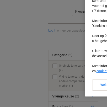
kernfunct
voor het 
(“Externe 
Kyocera
Meer infor
"Cookies b
Log in
om eerder opgeslagen printers en/of 
Door op "A
u het gebr
U kunt uw
Categorie
(2)
de voette
Originele tonercartridges
Meer info
(2)
en
cookie
Viking tonercartridges &
andere compatibele
Wei
merken (1)
Viking’s Keuze
(2)
Promoties
(1)