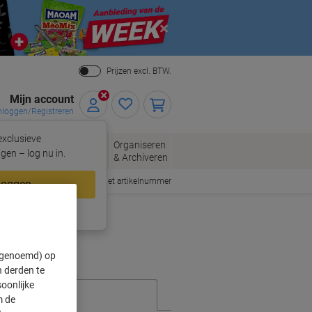
Close
Prijzen excl. BTW.
Mijn account
nloggen/Registreren
xclusieve
eloppen
Organiseren
Kantoorartikelen
gen – log nu in.
n
& Archiveren
Snel bestellen met artikelnummer
loggen
ing?
Meld u nu aan
" genoemd) op
 derden te
oonlijke
m de