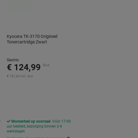
Kyocera TK-3170 Origineel
Tonercartridge Zwart
Slechts
€ 124,99
Stuk
€ 151,24 Incl. btw
orting
3
Momenteel op voorraad
Vóór 17:00
uur besteld, bezorging binnen 2-4
werkdagen