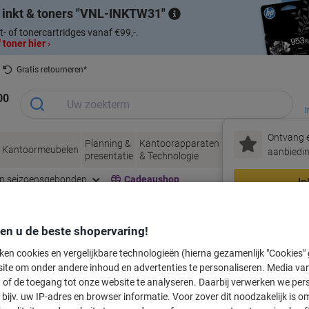
 inkt & toners
VNL-INKTW31
t- of tonercartridges vanaf €99,-.
 toner hier ›
Gratis retourneren*
00
I
Ontvang e
Planning &
Kantoorapparaten
Inkt &
Papier, Env
Kantoormeubelen
aanbiedin
presentatie
& Technologie
Toner
& Verpakke
en seizoensgebonden
Cadeaushop
In
Nieuw bij Vik
den u de beste shopervaring!
labeltape voor uw printer
ken cookies en vergelijkbare technologieën (hierna gezamenlijk "Cookies
ite om onder andere inhoud en advertenties te personaliseren. Media van
 of de toegang tot onze website te analyseren. Daarbij verwerken we pers
Kies merk, reeks en model uit de opties hieronder
bijv. uw IP-adres en browser informatie. Voor zover dit noodzakelijk is o