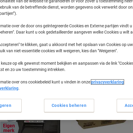
ionaliteit van de website te garanderen of voor zover u toestemming hee
gebruik van de betreffende dienst, worden gegevens ook verwerkt door on
partijen”).
Ecosys P
Kyocera Ec
matie over de door ons geïntegreerde Cookies en Externe partijen vindt u
eheren". Daar kunt u ook gedetailleerder aangeven welke Cookies u wilt 
eerder gekochte cartridges te tonen
ccepteren" te klikken, gaat u akkoord met het opslaan van Cookies op uw 
uik van niet-essentiële cookies wilt weigeren, kies dan "Weigeren".
Kyocera Ecosys P 3050 DN Printer To
 keuze op elk gewenst moment bekijken en aanpassen via de link "Cookies
Sorteer op:
kst en zo uw toestemming intrekken.
rmatie over ons cookiebeleid kunt u vinden in onze
privacyverklaring
verklaring
.
geren
Cookies beheren
Acc
Eigen
merk