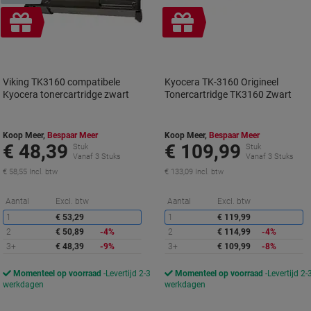
Geschenk
Geschenk
Viking TK3160 compatibele
Kyocera TK-3160 Origineel
Kyocera tonercartridge zwart
Tonercartridge TK3160 Zwart
Koop Meer,
Bespaar Meer
Koop Meer,
Bespaar Meer
€ 48,39
€ 109,99
Stuk
Stuk
Vanaf 3 Stuks
Vanaf 3 Stuks
€ 58,55 Incl. btw
€ 133,09 Incl. btw
Korting
K
Aantal
Excl. btw
Aantal
Excl. btw
1
€ 53,29
1
€ 119,99
2
€ 50,89
-4%
2
€ 114,99
-4%
3+
€ 48,39
-9%
3+
€ 109,99
-8%
Momenteel op voorraad
Levertijd 2-3
Momenteel op voorraad
Levertijd 2-
werkdagen
werkdagen