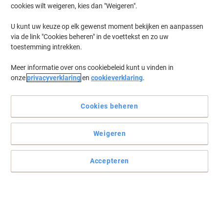
cookies wilt weigeren, kies dan "Weigeren".
Log in
om eerder opgeslagen printers en/of eerder gekochte cartridges
te tonen
U kunt uw keuze op elk gewenst moment bekijken en aanpassen
via de link "Cookies beheren" in de voettekst en zo uw
HP Laserjet Pro 400 M 451 DN Printer Toner Cartridges
(14)
toestemming intrekken.
Meer informatie over ons cookiebeleid kunt u vinden in
Filteren op
onze
privacyverklaring
en
cookieverklaring
.
Geschenk
HP 305A originele tonercartridge
CE410A zwart
Cookies beheren
Koop Meer,
Bespaar Meer
Weigeren
€ 119,99
Stuk
Vanaf 3 Stuks
€ 145,19 Incl. btw
Accepteren
Momenteel op voorraad
Levertijd 2-3
werkdagen
Aantal
Geschenk