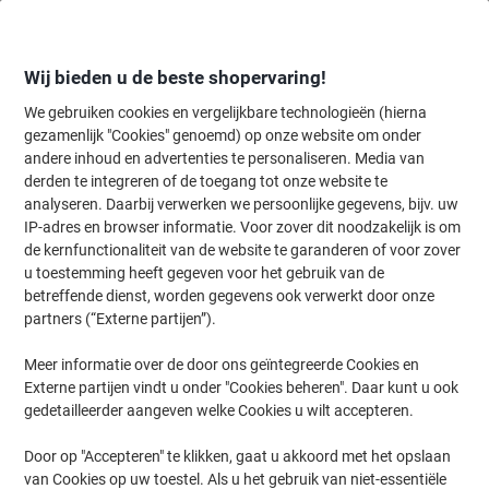
Meteen
Meteen
naar
naar
inhoud
navigatie
Wij bieden u de beste shopervaring!
We gebruiken cookies en vergelijkbare technologieën (hierna
gezamenlijk "Cookies" genoemd) op onze website om onder
Home
andere inhoud en advertenties te personaliseren. Media van
Inkt en Toner Zoekmachine
derden te integreren of de toegang tot onze website te
Zoek inkt, toner en labeltape voor uw printer
analyseren. Daarbij verwerken we persoonlijke gegevens, bijv. uw
IP-adres en browser informatie. Voor zover dit noodzakelijk is om
de kernfunctionaliteit van de website te garanderen of voor zover
Kies merk, reeks en model uit de opties hieronder
u toestemming heeft gegeven voor het gebruik van de
betreffende dienst, worden gegevens ook verwerkt door onze
HP
partners (“Externe partijen”).
Meer informatie over de door ons geïntegreerde Cookies en
Laserjet Pro
Externe partijen vindt u onder "Cookies beheren". Daar kunt u ook
gedetailleerder aangeven welke Cookies u wilt accepteren.
HP Laserjet Pro 400 M 451 DN
Door op "Accepteren" te klikken, gaat u akkoord met het opslaan
van Cookies op uw toestel. Als u het gebruik van niet-essentiële