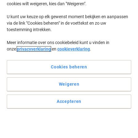
cookies wilt weigeren, kies dan "Weigeren".
Log in
om eerder opgeslagen printers en/of eerder gekochte cartridges
te tonen
U kunt uw keuze op elk gewenst moment bekijken en aanpassen
via de link "Cookies beheren" in de voettekst en zo uw
HP Laserjet Pro 400 Color M 451 Printer Toner Cartridges
(14)
toestemming intrekken.
Meer informatie over ons cookiebeleid kunt u vinden in
Filteren op
onze
privacyverklaring
en
cookieverklaring
.
Geschenk
HP 305A originele tonercartridge
CE410A zwart
Cookies beheren
Koop Meer,
Bespaar Meer
Weigeren
€ 119,99
Stuk
Vanaf 3 Stuks
€ 145,19 Incl. btw
Accepteren
Momenteel op voorraad
Vóór 15:30 uur
besteld, volgende werkdag geleverd
Aantal
Geschenk