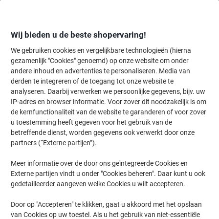
Meteen
Meteen
naar
naar
inhoud
navigatie
Wij bieden u de beste shopervaring!
We gebruiken cookies en vergelijkbare technologieën (hierna
gezamenlijk "Cookies" genoemd) op onze website om onder
Home
andere inhoud en advertenties te personaliseren. Media van
Inkt en Toner Zoekmachine
derden te integreren of de toegang tot onze website te
Zoek inkt, toner en labeltape voor uw printer
analyseren. Daarbij verwerken we persoonlijke gegevens, bijv. uw
IP-adres en browser informatie. Voor zover dit noodzakelijk is om
de kernfunctionaliteit van de website te garanderen of voor zover
Kies merk, reeks en model uit de opties hieronder
u toestemming heeft gegeven voor het gebruik van de
betreffende dienst, worden gegevens ook verwerkt door onze
HP
partners (“Externe partijen”).
Meer informatie over de door ons geïntegreerde Cookies en
Laserjet Pro
Externe partijen vindt u onder "Cookies beheren". Daar kunt u ook
gedetailleerder aangeven welke Cookies u wilt accepteren.
HP Laserjet Pro 300 Color MFP M 375
Door op "Accepteren" te klikken, gaat u akkoord met het opslaan
van Cookies op uw toestel. Als u het gebruik van niet-essentiële