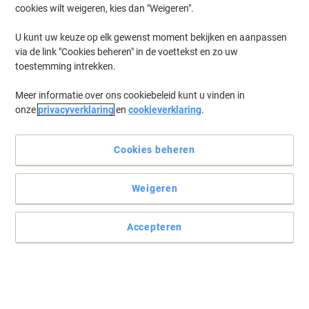
cookies wilt weigeren, kies dan "Weigeren".
Log in
om eerder opgeslagen printers en/of eerder gekochte cartridges
te tonen
U kunt uw keuze op elk gewenst moment bekijken en aanpassen
via de link "Cookies beheren" in de voettekst en zo uw
HP Laserjet Pro 300 Color MFP M 375 Printer Toner Cartridges
(14)
toestemming intrekken.
Meer informatie over ons cookiebeleid kunt u vinden in
Filteren op
onze
privacyverklaring
en
cookieverklaring
.
Geschenk
HP 305A originele tonercartridge
CE410A zwart
Cookies beheren
Koop Meer,
Bespaar Meer
Weigeren
€ 119,99
Stuk
Vanaf 3 Stuks
€ 145,19 Incl. btw
Accepteren
Momenteel op voorraad
Vóór 15:30 uur
besteld, volgende werkdag geleverd
Aantal
Geschenk