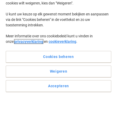
cookies wilt weigeren, kies dan "Weigeren".
Log in
om eerder opgeslagen printers en/of eerder gekochte cartridges
te tonen
U kunt uw keuze op elk gewenst moment bekijken en aanpassen
via de link "Cookies beheren" in de voettekst en zo uw
HP Laserjet P 3015 DN Printer Toner Cartridges
(7)
toestemming intrekken.
Meer informatie over ons cookiebeleid kunt u vinden in
Filteren op
onze
privacyverklaring
en
cookieverklaring
.
Geschenk
HP 55A Origineel Tonercartridge
CE255A Zwart
Cookies beheren
Koop Meer,
Bespaar Meer
Weigeren
€ 209,99
Stuk
Vanaf 3 Stuks
€ 254,09 Incl. btw
Accepteren
Momenteel op voorraad
Levertijd 2-3
werkdagen
Aantal
Geschenk
Duopack