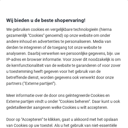
Meteen
Meteen
naar
naar
inhoud
navigatie
Wij bieden u de beste shopervaring!
We gebruiken cookies en vergelijkbare technologieën (hierna
gezamenlijk "Cookies" genoemd) op onze website om onder
Home
andere inhoud en advertenties te personaliseren. Media van
Inkt en Toner Zoekmachine
derden te integreren of de toegang tot onze website te
Zoek inkt, toner en labeltape voor uw printer
analyseren. Daarbij verwerken we persoonlijke gegevens, bijv. uw
IP-adres en browser informatie. Voor zover dit noodzakelijk is om
de kernfunctionaliteit van de website te garanderen of voor zover
Kies merk, reeks en model uit de opties hieronder
u toestemming heeft gegeven voor het gebruik van de
betreffende dienst, worden gegevens ook verwerkt door onze
HP
partners (“Externe partijen”).
Meer informatie over de door ons geïntegreerde Cookies en
Laserjet P
Externe partijen vindt u onder "Cookies beheren". Daar kunt u ook
gedetailleerder aangeven welke Cookies u wilt accepteren.
HP Laserjet P 3015 DN
Door op "Accepteren" te klikken, gaat u akkoord met het opslaan
van Cookies op uw toestel. Als u het gebruik van niet-essentiële