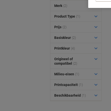
Merk
(2)
Product Type
(1)
Prijs
(2)
Basiskleur
(2)
Printkleur
(4)
Origineel of
compatibel
(2)
Milieu-eisen
(1)
Printcapaciteit
(1)
Beschikbaarheid
(1)