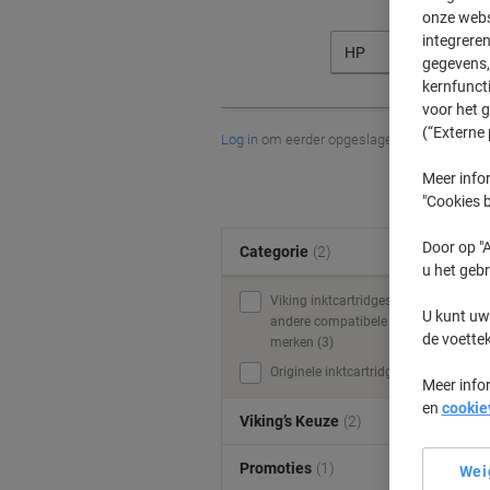
onze webs
integreren
HP
gegevens, 
kernfunct
voor het 
(“Externe 
Log in
om eerder opgeslagen printers en/of 
Meer infor
"Cookies b
Door op "A
Categorie
(2)
u het gebr
Viking inktcartridges &
U kunt uw
andere compatibele
de voette
merken (3)
Originele inktcartridges (1)
Meer info
en
cookie
Viking’s Keuze
(2)
Promoties
(1)
Wei