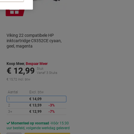
Geschenk
Viking 22 compatibele HP
inktcartridge C9352CE cyaan,
geel, magenta
Koop Meer,
Bespaar Meer
€ 12,99
Stuk
Vanaf 3 Stuks
€ 15,72 Incl. btw
orting
Korting
Aantal
Excl. btw
1
€ 14,09
2
€ 13,59
-3%
3+
€ 12,99
-7%
Momenteel op voorraad
Vóór 15:30
d
uur besteld, volgende werkdag geleverd