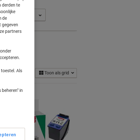
 derden te
oonlijke
D 1455
m de
ft gegeven
ze partners
 onder
dges
accepteren.
(4)
toestel. Als
Toon als grid
 beheren" in
Eigen
epteren
merk