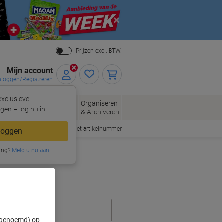
Close
Prijzen excl. BTW.
Mijn account
nloggen/Registreren
xclusieve
eloppen
Organiseren
Kantoorartikelen
gen – log nu in.
n
& Archiveren
Snel bestellen met artikelnummer
loggen
ing?
Meld u nu aan
" genoemd) op