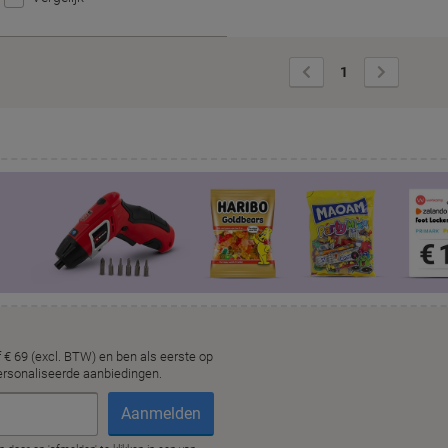
Vorige
Volgende
1
pagina
pagina