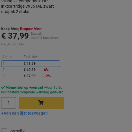
Viking 21 compatibele HP
inktcartridge C9351AE zwart
duopak 2 stuks
Koop Meer,
Bespaar Meer
€ 37,99
Duopak
Vanaf 3 Duopakken
€ 45,97 Incl. btw
Korting
Aantal
Excl. btw
1
€ 43,59
2
€ 40,89
-6%
3+
€ 37,99
-12%
Momenteel op voorraad
Vóór 15:30
uur besteld, volgende werkdag geleverd
Aantal
Aan een lijst toevoegen
In winkelwagen
Vergelijk