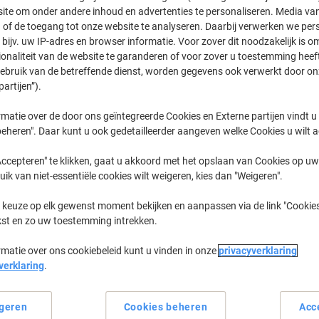
ite om onder andere inhoud en advertenties te personaliseren. Media van
 of de toegang tot onze website te analyseren. Daarbij verwerken we pers
Deskjet D
HP Deskjet 
bijv. uw IP-adres en browser informatie. Voor zover dit noodzakelijk is o
ionaliteit van de website te garanderen of voor zover u toestemming hee
gebruik van de betreffende dienst, worden gegevens ook verwerkt door on
partijen”).
eerder gekochte cartridges te tonen
matie over de door ons geïntegreerde Cookies en Externe partijen vindt u
HP Deskjet D 1455 Printer Inkt Cartri
eheren". Daar kunt u ook gedetailleerder aangeven welke Cookies u wilt 
ccepteren" te klikken, gaat u akkoord met het opslaan van Cookies op uw 
Sorteer op:
uik van niet-essentiële cookies wilt weigeren, kies dan "Weigeren".
 keuze op elk gewenst moment bekijken en aanpassen via de link "Cookies
kst en zo uw toestemming intrekken.
rmatie over ons cookiebeleid kunt u vinden in onze
privacyverklaring
verklaring
.
Eigen
geren
Cookies beheren
Acc
merk