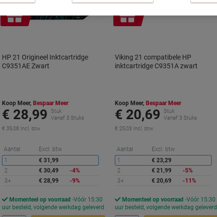
Geschenk
Geschenk
HP 21 Origineel Inktcartridge
Viking 21 compatibele HP
C9351AE Zwart
inktcartridge C9351A zwart
Koop Meer,
Bespaar Meer
Koop Meer,
Bespaar Meer
€ 28,99
€ 20,69
Stuk
Stuk
Vanaf 3 Stuks
Vanaf 3 Stuks
€ 35,08 Incl. btw
€ 25,03 Incl. btw
Korting
K
Aantal
Excl. btw
Aantal
Excl. btw
1
€ 31,99
1
€ 23,29
2
€ 30,49
-4%
2
€ 21,99
-5%
3+
€ 28,99
-9%
3+
€ 20,69
-11%
Momenteel op voorraad
Vóór 15:30
Momenteel op voorraad
Vóór 15:30
uur besteld, volgende werkdag geleverd
uur besteld, volgende werkdag gelever