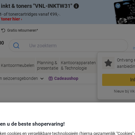
 inkt & toners
VNL-INKTW31
t- of tonercartridges vanaf €99,-.
 toner hier ›
Gratis retourneren*
00
I
Ontvang e
Planning &
Kantoorapparaten
Inkt &
Papier, Env
Kantoormeubelen
aanbiedin
presentatie
& Technologie
Toner
& Verpakke
en seizoensgebonden
Cadeaushop
In
Nieuw bij Vik
labeltape voor uw printer
den u de beste shopervaring!
Kies merk, reeks en model uit de opties hieronder
ken cookies en vergelijkbare technologieën (hierna gezamenlijk "Cookies