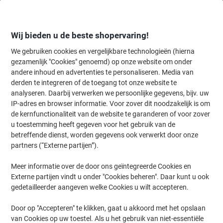
Meteen
Meteen
naar
naar
inhoud
navigatie
Wij bieden u de beste shopervaring!
We gebruiken cookies en vergelijkbare technologieën (hierna
gezamenlijk "Cookies" genoemd) op onze website om onder
Home
andere inhoud en advertenties te personaliseren. Media van
Inkt en Toner Zoekmachine
derden te integreren of de toegang tot onze website te
Zoek inkt, toner en labeltape voor uw printer
analyseren. Daarbij verwerken we persoonlijke gegevens, bijv. uw
IP-adres en browser informatie. Voor zover dit noodzakelijk is om
de kernfunctionaliteit van de website te garanderen of voor zover
Kies merk, reeks en model uit de opties hieronder
u toestemming heeft gegeven voor het gebruik van de
betreffende dienst, worden gegevens ook verwerkt door onze
HP
partners (“Externe partijen”).
Meer informatie over de door ons geïntegreerde Cookies en
Deskjet
Externe partijen vindt u onder "Cookies beheren". Daar kunt u ook
gedetailleerder aangeven welke Cookies u wilt accepteren.
HP Deskjet 3920
Door op "Accepteren" te klikken, gaat u akkoord met het opslaan
van Cookies op uw toestel. Als u het gebruik van niet-essentiële