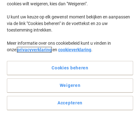
cookies wilt weigeren, kies dan "Weigeren".
Log in
om eerder opgeslagen printers en/of eerder gekochte cartridges
te tonen
U kunt uw keuze op elk gewenst moment bekijken en aanpassen
via de link "Cookies beheren" in de voettekst en zo uw
HP Deskjet 3920 Printer Inkt Cartridges
(4)
toestemming intrekken.
Meer informatie over ons cookiebeleid kunt u vinden in
Filteren op
onze
privacyverklaring
en
cookieverklaring
.
Geschenk
HP 21 Origineel Inktcartridge C9351AE
Zwart
Cookies beheren
Koop Meer,
Bespaar Meer
Weigeren
€ 28,99
Stuk
Vanaf 3 Stuks
€ 35,08 Incl. btw
Accepteren
Momenteel op voorraad
Vóór 15:30 uur
besteld, volgende werkdag geleverd
Aantal
Geschenk
Eigen merk