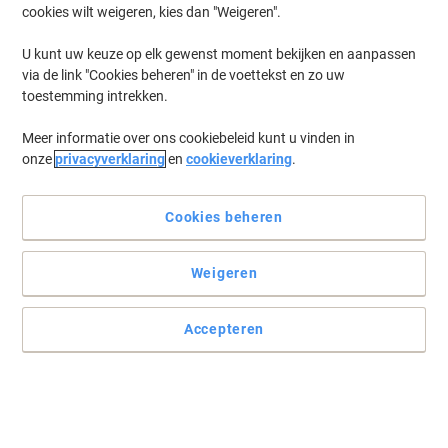
cookies wilt weigeren, kies dan "Weigeren".
U kunt uw keuze op elk gewenst moment bekijken en aanpassen
via de link "Cookies beheren" in de voettekst en zo uw
toestemming intrekken.
Meer informatie over ons cookiebeleid kunt u vinden in
onze
privacyverklaring
en
cookieverklaring
.
Cookies beheren
Weigeren
Accepteren
All-in-one prestaties met draadloze vrijheid met HP
De HP LaserJet 4102fdw is dé perfecte keuze voor bedrijven die
snelheid, veelzijdigheid en flexibiliteit nodig hebben. Deze krachtige
zwart-wit laserprinter combineert printen, scannen, kopiëren en
faxen in één compact apparaat, mét draadloze connectiviteit.