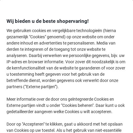
Meteen
Meteen
naar
naar
inhoud
navigatie
Wij bieden u de beste shopervaring!
We gebruiken cookies en vergelijkbare technologieën (hierna
gezamenlijk "Cookies" genoemd) op onze website om onder
Home
andere inhoud en advertenties te personaliseren. Media van
Kantoorapparaten & Technologie
Kantoormachines & toebehoren
derden te integreren of de toegang tot onze website te
HP LaserJet Pro 4102fdw 2Z624F Mono laserprinter A4
analyseren. Daarbij verwerken we persoonlijke gegevens, bijv. uw
zwart-wit
IP-adres en browser informatie. Voor zover dit noodzakelijk is om
de kernfunctionaliteit van de website te garanderen of voor zover
u toestemming heeft gegeven voor het gebruik van de
Merk:
HP
Productnr.:
1200334
betreffende dienst, worden gegevens ook verwerkt door onze
partners (“Externe partijen”).
Meer informatie over de door ons geïntegreerde Cookies en
Cashback
Externe partijen vindt u onder "Cookies beheren". Daar kunt u ook
gedetailleerder aangeven welke Cookies u wilt accepteren.
Duurzaam
Door op "Accepteren" te klikken, gaat u akkoord met het opslaan
van Cookies op uw toestel. Als u het gebruik van niet-essentiële